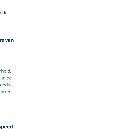
onder
n
rs van
e
rheid,
 in de
teeds
nderen
 speed