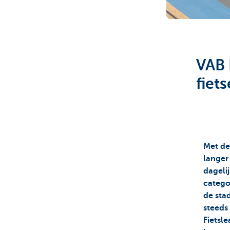
Corporate
VAB 
fiet
Met de
langer 
dageli
catego
de sta
steeds 
Fietsl