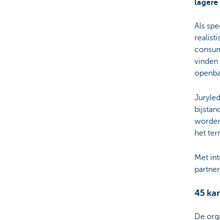
lagere
Als spe
realist
consume
vinden 
openba
Juryled
bijstan
worden
het ter
Met int
partner
45 ka
De orga