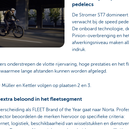
pedelecs
De Stromer ST7 domineert 
verwacht bij de speed pede
De onboard technologie, d
Pinion-overbrenging en he
afwerkingsniveau maken al
indruk.
ders onderstrepen de vlotte rijervaring, hoge prestaties en het f
waarmee lange afstanden kunnen worden afgelegd.
 Müller en Kettler volgen op plaatsen 2 en 3.
extra beloond in het fleetsegment
rscheiding als FLEET Brand of the Year gaat naar Norta. Profe
sector beoordelen de merken hiervoor op specifieke criteria:
rnet, logistiek, beschikbaarheid van wisselstukken en dienstve