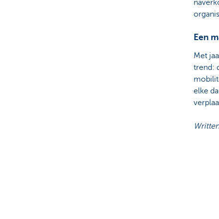
naverk
organi
Een m
Met jaa
trend: 
mobilit
elke d
verpla
Writte