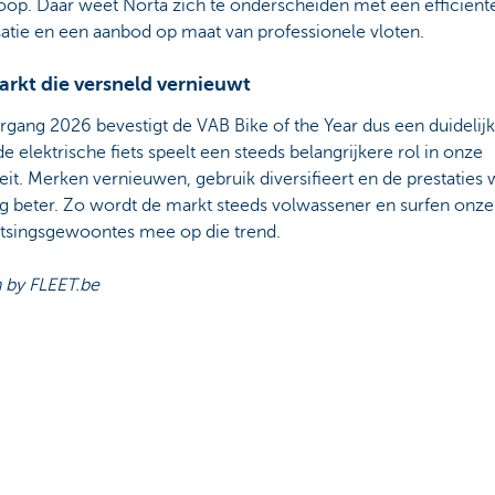
oop. Daar weet Norta zich te onderscheiden met een efficiënt
satie en een aanbod op maat van professionele vloten.
arkt die versneld vernieuwt
rgang 2026 bevestigt de VAB Bike of the Year dus een duidelij
de elektrische fiets speelt een steeds belangrijkere rol in onze
eit. Merken vernieuwen, gebruik diversifieert en de prestaties
ag beter. Zo wordt de markt steeds volwassener en surfen onze
atsingsgewoontes mee op die trend.
n by FLEET.be