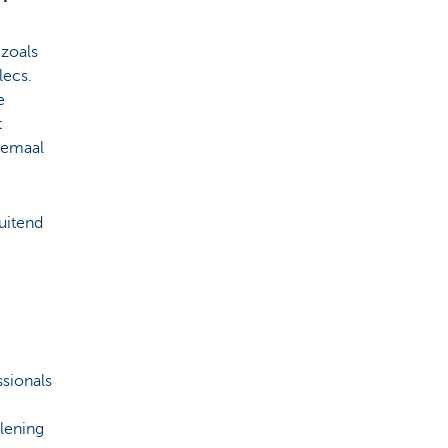
zoals
lecs.
e
t
lemaal
luitend
ssionals
rlening