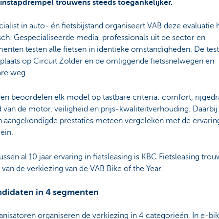
 instapdrempel trouwens steeds toegankelijker.
cialist in auto- én fietsbijstand organiseert VAB deze evaluatie 
isch. Gespecialiseerde media, professionals uit de sector en
nten testen alle fietsen in identieke omstandigheden. De test
plaats op Circuit Zolder en de omliggende fietssnelwegen en
re weg.
en beoordelen elk model op tastbare criteria: comfort, rijgedr
d van de motor, veiligheid en prijs-kwaliteitverhouding. Daarbij
 aangekondigde prestaties meteen vergeleken met de ervarin
rein.
ussen al 10 jaar ervaring in fietsleasing is KBC Fietsleasing tro
 van de verkiezing van de VAB Bike of the Year.
ndidaten in 4 segmenten
nisatoren organiseren de verkiezing in 4 categorieën. In e-bi