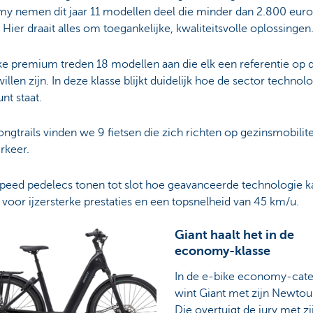
y nemen dit jaar 11 modellen deel die minder dan 2.800 euro
 Hier draait alles om toegankelijke, kwaliteitsvolle oplossingen
ke premium treden 18 modellen aan die elk een referentie op 
illen zijn. In deze klasse blijkt duidelijk hoe de sector technol
unt staat.
longtrails vinden we 9 fietsen die zich richten op gezinsmobilite
erkeer.
speed pedelecs tonen tot slot hoe geavanceerde technologie k
voor ijzersterke prestaties en een topsnelheid van 45 km/u.
Giant haalt het in de
economy-klasse
In de e-bike economy-cate
wint Giant met zijn Newtou
Die overtuigt de jury met zi