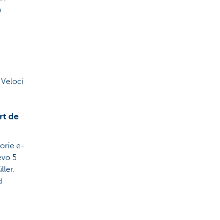
n
 Veloci
rt de
gorie e-
evo 5
ller.
d