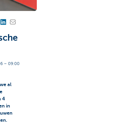
ische
6 – 09:00
 we al
ze
n 4
en in
ieuwen
ten.
n