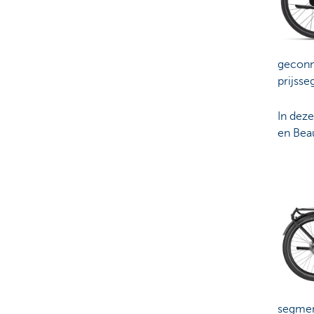
geconn
prijss
In deze
en Beau
segment