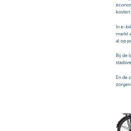
econom
kosten.
In e-bi
markt w
al op p
Bij de 
stadsv
En de 
zorgen 