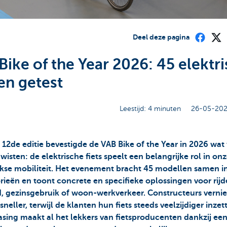
Deel deze pagina
Bike of the Year 2026: 45 elektr
sen getest
Leestijd: 4 minuten
26-05-202
 12de editie bevestigde de VAB Bike of the Year in 2026 wat
wisten: de elektrische fiets speelt een belangrijke rol in on
jkse mobiliteit. Het evenement bracht 45 modellen samen i
rieën en toont concrete en specifieke oplossingen voor rijd
d, gezinsgebruik of woon-werkverkeer. Constructeurs vern
sneller, terwijl de klanten hun fiets steeds veelzijdiger inzet
easing maakt al het lekkers van fietsproducenten dankzij ee