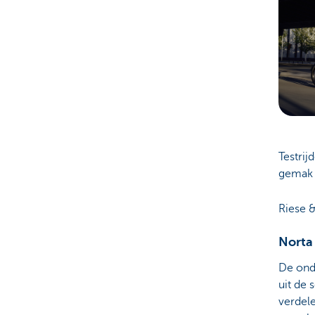
Testrij
gemak 
Riese &
Norta 
De onde
uit de 
verdele