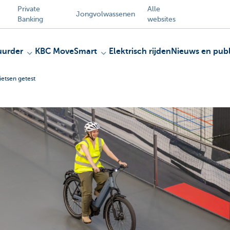
Private
Alle
Jongvolwassenen
Banking
websites
uurder
KBC MoveSmart
Elektrisch rijden
Nieuws en publ
ietsen getest