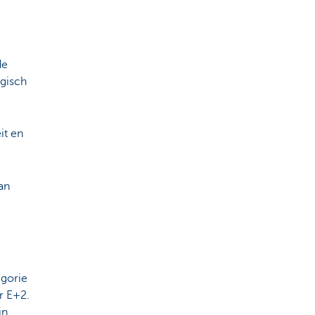
.
de
ogisch
it en
an
gorie
r E+2.
jn