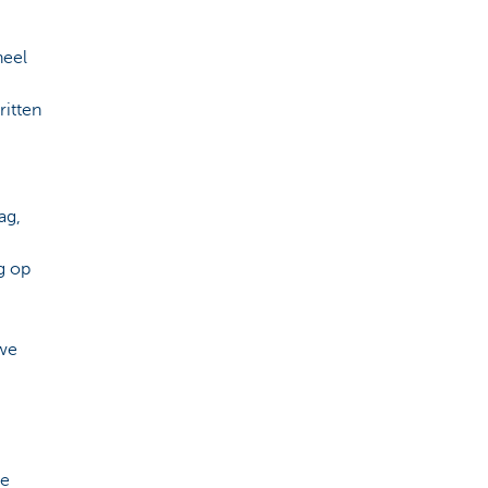
heel
ritten
ag,
g op
uwe
ke