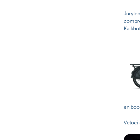
Juryled
compro
Kalkho
en boo
Veloci