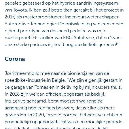
pedelec gebaseerd op het hybride aandrijvingssysteem
van Toyota. Ik ben zelf betrokken geraakt bij het project in
2017, als masterproefstudent Ingenieurswetenschappen
Automotive Technologie. De ontwikkeling van een eerste
rijdend prototype van de speed pedelec was mijn
masterproef. Els Collier van KBC Autolease, dat nu 1 van
onze sterke partners is, heeft nog op die fiets gereden!”
Corona
Jorrit neemt ons mee naar de pioniersjaren van de
speedbike-industrie in België. “We zijn eigenlijk gestart in
de garage van Tomas en in de living bij mijn ouders thuis.
In 2018 zijn we dan officieel opgestart als bedrijf,
IntuEdrive genaamd. Eerst moesten we rond de
aandrijving nog een fiets bouwen, dat is Ellio als merk
geworden. In 2020, in volle corona, hebben we echt een
productielijn opgebouwd. Dat was een moeilijke periode,
maar de fietsverkoop zat toen wel enorm in de lift.