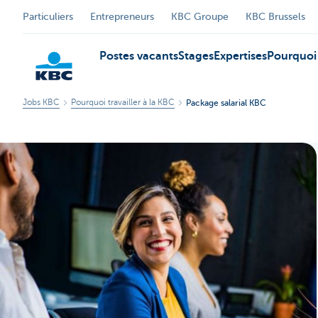
Particuliers
Entrepreneurs
KBC Groupe
KBC Brussels
Postes vacants
Stages
Expertises
Pourquoi 
Jobs KBC
Pourquoi travailler à la KBC
Package salarial KBC
Particulieren