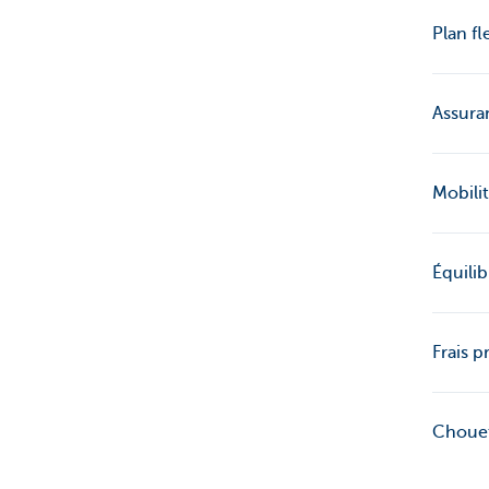
Plan fl
Assura
Mobilit
Équilib
Frais p
Chouet