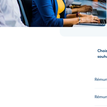
Chois
souha
Rémuné
Rémuné