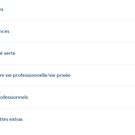
ex
nces
é verte
re vie professionnelle/vie privée
rofessionnels
tes extras