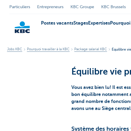
Particuliers
Entrepreneurs
KBC Groupe
KBC Brussels
Postes vacants
Stages
Expertises
Pourquoi 
Jobs KBC
Pourquoi travailler à la KBC
Package salarial KBC
Équilibre vi
Particulieren
Équilibre vie 
Vous avez bien lu! Il est e
bon équilibre notamment av
grand nombre de fonctions. 
avons une au Siège central
Système des horaires 