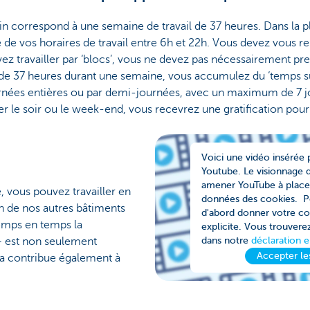
n correspond à une semaine de travail de 37 heures. Dans la pl
 vos horaires de travail entre 6h et 22h. Vous devez vous re
travailler par ‘blocs’, vous ne devez pas nécessairement pr
s de 37 heures durant une semaine, vous accumulez du ‘temps s
rnées entières ou par demi-journées, avec un maximum de 7 jou
er le soir ou le week-end, vous recevrez une gratification pour
Voici une vidéo insérée
Youtube. Le visionnage 
amener YouTube à placer 
 vous pouvez travailler en
données des cookies. P
un de nos autres bâtiments
d'abord donner votre c
temps en temps la
explicite. Vous trouvere
 – est non seulement
dans notre
déclaration 
Accepter le
la contribue également à