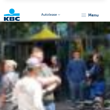
Autolease
menu
KBC
Corporate