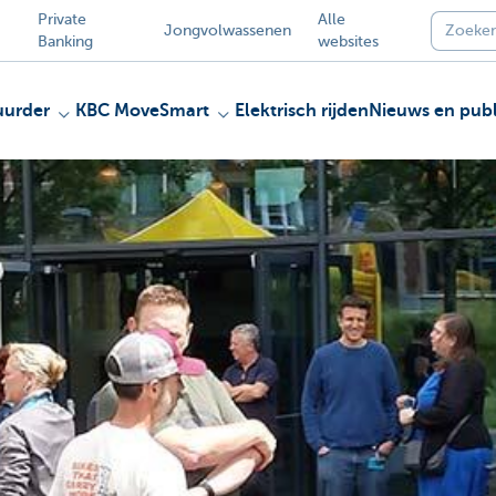
Private
Alle
Jongvolwassenen
Banking
websites
uurder
KBC MoveSmart
Elektrisch rijden
Nieuws en publ