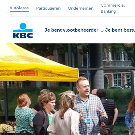
Commercial
Autolease
Particulieren
Ondernemen
Banking
Je bent vlootbeheerder
Je bent best
KBC