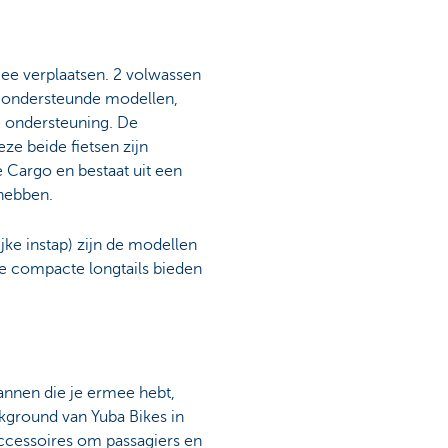
mee verplaatsen. 2 volwassen
r ondersteunde modellen,
e ondersteuning. De
eze beide fietsen zijn
Cargo en bestaat uit een
 hebben.
ke instap) zijn de modellen
e compacte longtails bieden
annen die je ermee hebt,
ckground van Yuba Bikes in
accessoires om passagiers en