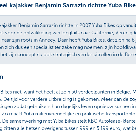
el kajakker Benjamin Sarrazin richtte Yuba Bike
ajakker Benjamin Sarrazin richtte in 2007 Yuba Bikes op vanuit 
k voor de ontwikkeling van longtails naar Californië, Verenigd
 naar zijn roots in Annecy. Daar heeft Yuba Bikes, dat zich na bij
 en zich dus een specialist ter zake mag noemen, zijn hoofdkwar
 het zijn concept nu ook strategisch verder uitrollen in de Bene
en
Bikes niet, want het heeft al zo’n 50 verdeelpunten in België. 
ië. De tijd voor verdere uitbreiding is gekomen. Meer dan de z
singen zodat gebruikers hun dagelijks leven opnieuw kunnen i
. Zo maakt Yuba milieuvriendelijke en praktische transportopl
 De samenwerking met Yuba Bikes stelt KBC Autolease-klanten i
ng zitten alle fietsen overigens tussen 999 en 5.199 euro, wat bes