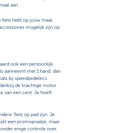
emaal aan.
e fiets hebt op jouw maat.
accessoires mogelijk zijn op
raard ook een persoonlijk
ets aanneemt met 1 hand, dan
oals bij speedpedelecs
 dankzij de krachtige motor
je van een cent. Je hoeft
ere’ fiets op pad zijn. Je
 lijkt een promopraatje, maar
 zonder enige controle over