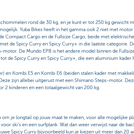
 schommelen rond de 30 kg, en je kunt er tot 250 kg gewicht 
mogelijk. Yuba Bikes heeft in het gamma ook 2 niet met moto
de Compact Cargo en de Fullsize Cargo, beide met elektrisch
 met de Spicy Curry en Spicy Curry+ in die laatste categorie. D
motor. De Mundo EP8 is het andere model binnen de Fullsize 
ng tot de Spicy Curry en Spicy Curry+, die een aluminium kader
r) en Kombi E5 en Kombi E6 (beiden stalen kader met makkelij
eze zijn allebei uitgerust met een Shimano Steps-motor. Dez
or 2 kinderen en een totaalgewicht van 200 kg.
 om je longtail op jouw maat te maken, voor alle mogelijke pl
ps voor ski’s en een surfplank. Wat dan weer verwijst naar de ba
euwe Spicy Curry bijvoorbeeld kun je kiezen uit meer dan 20 