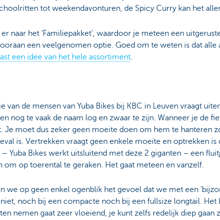
choolritten tot weekendavonturen, de Spicy Curry kan het all
 er naar het ‘Familiepakket’, waardoor je meteen een uitgerust
t vooraan een veelgenomen optie. Goed om te weten is dat alle 
lvast een idee van het hele assortiment
.
e van de mensen van Yuba Bikes bij KBC in Leuven vraagt uite
en nog te vaak de naam log en zwaar te zijn. Wanneer je de fi
cht. Je moet dus zeker geen moeite doen om hem te hanteren z
eval is. Vertrekken vraagt geen enkele moeite en optrekken is
 Yuba Bikes werkt uitsluitend met deze 2 giganten – een fluit
den om op toerental te geraken. Het gaat meteen en vanzelf.
en we op geen enkel ogenblik het gevoel dat we met een ‘bijzond
 niet, noch bij een compacte noch bij een fullsize longtail. Het
hten nemen gaat zeer vloeiend, je kunt zelfs redelijk diep gaan