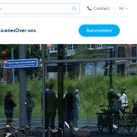
Contact
NL
icaties
Over ons
Aanmelden