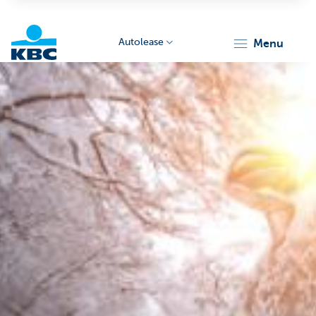
Autolease
menu
KBC
Corporate