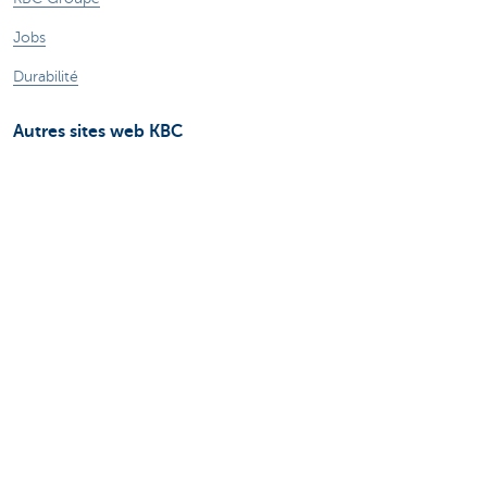
Jobs
Durabilité
Autres sites web KBC
Entrepreneurs
Commercial Banking
Private Banking
KBC Brussels
KBC Groupe
Tous les sites web
Attention, emprunter de l'argent coûte aussi
de l'argent.