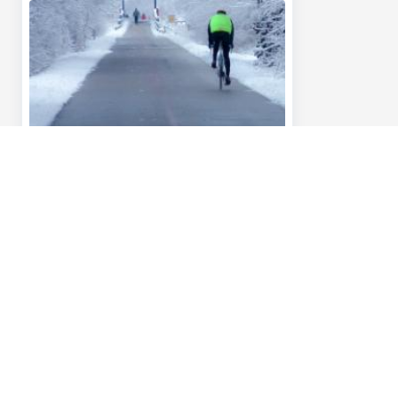
Ons aanbod
Contacteer o
Vlootbeheerder: een auto leasen
Vragen over je 
Vlootbeheerder: een fiets leasen
Contacteer ons
Bestuurder: je leasewagen