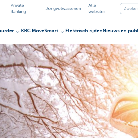
Private
Alle
Jongvolwassenen
Banking
websites
uurder
KBC MoveSmart
Elektrisch rijden
Nieuws en publ