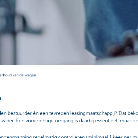
rhoud van de wagen
n
den bestuurder én een tevreden leasingmaatschappij? Dat beko
svader. Een voorzichtige omgang is daarbij essentieel, maar 
bandenspanning regelmatig controleren (minimaal 1 keer per m