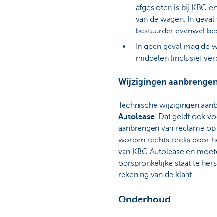
afgesloten is bij KBC e
van de wagen. In geval
bestuurder evenwel bes
In geen geval mag de 
middelen (inclusief v
Wijzigingen aanbrenge
Technische wijzigingen aa
Autolease
. Dat geldt ook v
aanbrengen van reclame op w
worden rechtstreeks door h
van KBC Autolease en moete
oorspronkelijke staat te hers
rekening van de klant.
Onderhoud