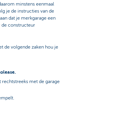
 daarom minstens eenmaal
g je de instructies van de
taan dat je merkgarage een
r de constructeur
t de volgende zaken hou je
olease.
t rechtstreeks met de garage
empelt.