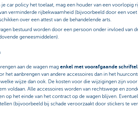
n je car policy het toelaat, mag een houder van een voorlopig
 van verminderde rijbekwaamheid (bijvoorbeeld door een voet 
chikken over een attest van de behandelende arts.
wagen bestuurd worden door een persoon onder invloed van d
erdovende geneesmiddelen).
n
nbrengen aan de wagen mag
enkel met voorafgaande schrifte
oor het aanbrengen van andere accessoires dan in het huurco
elke wijze dan ook. De kosten voor die wijzigingen zijn voor 
em voldaan. Alle accessoires worden van rechtswege en zon
n op het einde van het contract op de wagen blijven. Eventue
tellen (bijvoorbeeld bij schade veroorzaakt door stickers te ver