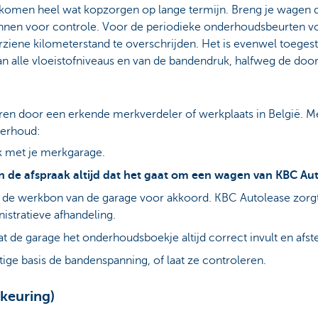
omen heel wat kopzorgen op lange termijn. Breng je wagen
innen voor controle. Voor de periodieke onderhoudsbeurten vol
ziene kilometerstand te overschrijden. Het is evenwel toeges
an alle vloeistofniveaus en van de bandendruk, halfweg de doo
n door een erkende merkverdeler of werkplaats in België. Me
derhoud:
ak met je merkgarage.
 de afspraak altijd dat het gaat om een wagen van KBC Aut
g de werkbon van de garage voor akkoord. KBC Autolease zorg
istratieve afhandeling.
at de garage het onderhoudsboekje altijd correct invult en afst
ige basis de bandenspanning, of laat ze controleren.
(keuring)