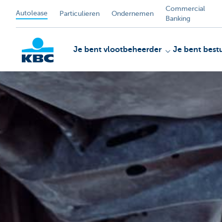
Commercial
Autolease
Particulieren
Ondernemen
Banking
Je bent vlootbeheerder
Je bent best
KBC