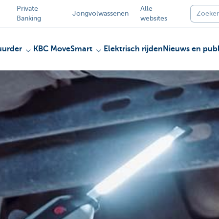
Private
Alle
Jongvolwassenen
Banking
websites
uurder
KBC MoveSmart
Elektrisch rijden
Nieuws en publ