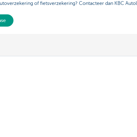
utoverzekering of fietsverzekering? Contacteer dan KBC Autol
ase
ns
Over ons
leasewagen of leasefiets
KBC Autolease
 sales team
KBC Groep
Jobs
Duurzaamheid