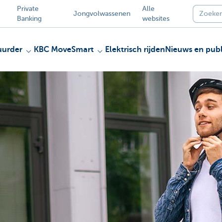
Private
Alle
Jongvolwassenen
Banking
websites
uurder
KBC MoveSmart
Elektrisch rijden
Nieuws en publ