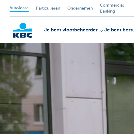
Commercial
Autolease
Particulieren
Ondernemen
Banking
Je bent vlootbeheerder
Je bent best
KBC