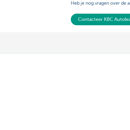
Heb je nog vragen over de a
Contacteer KBC Autole
Ons aanbod
Contacteer o
Vlootbeheerder: een auto leasen
Vragen over je 
Vlootbeheerder: een fiets leasen
Contacteer ons
Bestuurder: je leasewagen
Bestuurder: je leasefiets
Elektrisch rijden
KBC MoveSmart