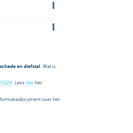
schade en diefstal
. Wat is
6/2024
. Lees
hier
het
nformatiedocument over het