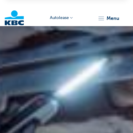
Autolease
menu
KBC
Corporate