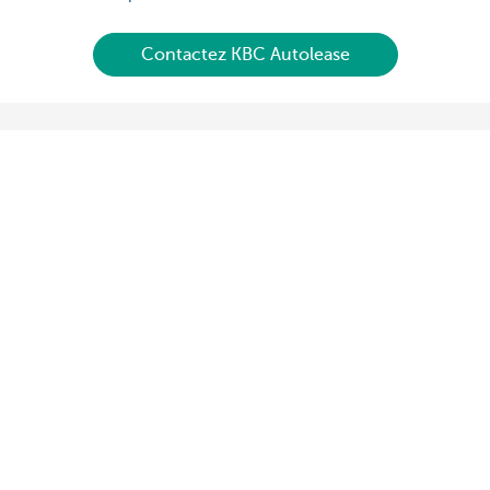
Contactez KBC Autolease
Notre offre
Gestionnaire de flotte: prendre une voiture en leasing
Gestionnaire de flotte: prendre un vélo en leasing
Conducteur: votre voiture de leasing
Conducteur: votre vélo de leasing
Conduite électrique
KBC MoveSmart