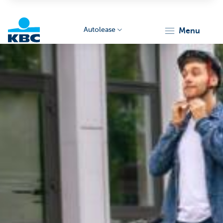
Autolease
menu
KBC
Corporate