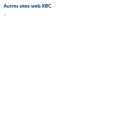
Autres sites web KBC
Entrepreneurs
Commercial Banking
Private Banking
KBC Brussels
KBC Groupe
Tous les sites web
Attention, emprunter de l'argent coûte aussi
de l'argent.
Informations juridiques
Vie privée