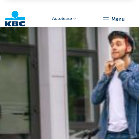
Autolease
menu
KBC
Corporate