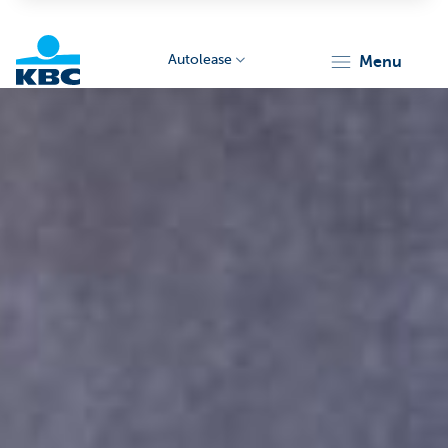
Autolease
menu
KBC
Corporate