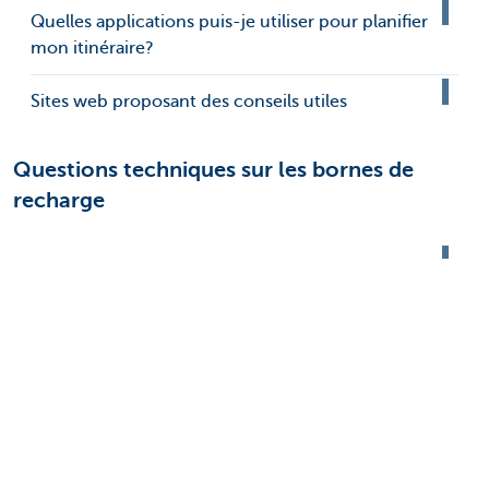
Quelles applications puis-je utiliser pour planifier
mon itinéraire?
Sites web proposant des conseils utiles
Questions techniques sur les bornes de
recharge
Quelles sont les exigences techniques pour
l'installation d'une borne de recharge?
Quel est l'emplacement optimal pour ma borne
de recharge?
Je vais construire. Quelles dispositions puis-je
déjà prendre au niveau de mon installation
électrique?