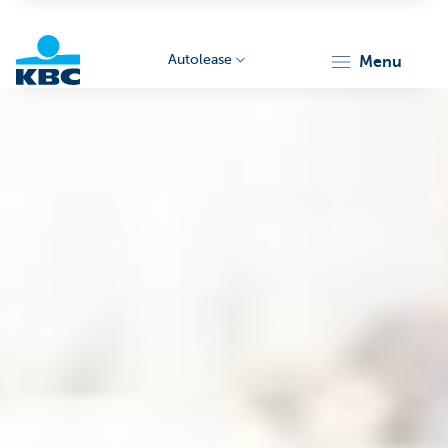
Autolease
menu
KBC
Corporate