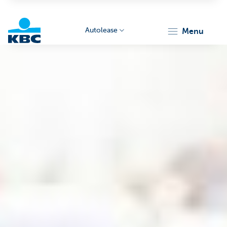
Autolease
menu
KBC
Corporate