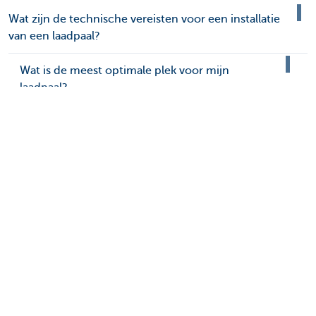
Wat zijn de technische vereisten voor een installatie
van een laadpaal?
Wat is de meest optimale plek voor mijn
laadpaal?
Ik ga bouwen. Welke elektrische voorzieningen
kan ik al treffen?
Hoe kun je het laadvermogen van je elektrische
wagen of je 50five-laadpaal aanpassen om je
piekverbruik te verlagen (voor het
capaciteitstarief)?
Is de elektrische installatie van mijn huis geschikt
voor een laadstation? Moet mijn installatie
verzwaard worden?