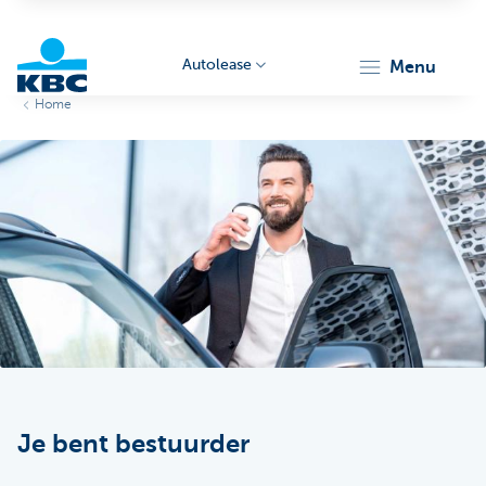
Autolease
menu
Home
KBC
Corporate
Je bent bestuurder