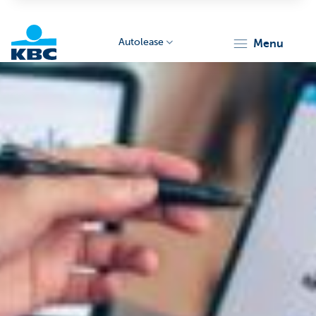
Autolease
menu
KBC
Corporate