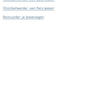
Vlootbeheerder: een fiets leasen
Bestuurder: je leasewagen
Bestuurder: je leasefiets
Elektrisch rijden
KBC MoveSmart
Contacteer ons
Vragen over je leasewagen of leasefiets
Contacteer ons sales team
Over ons
KBC Autolease
KBC Groep