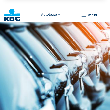
Autolease
menu
KBC
Corporate