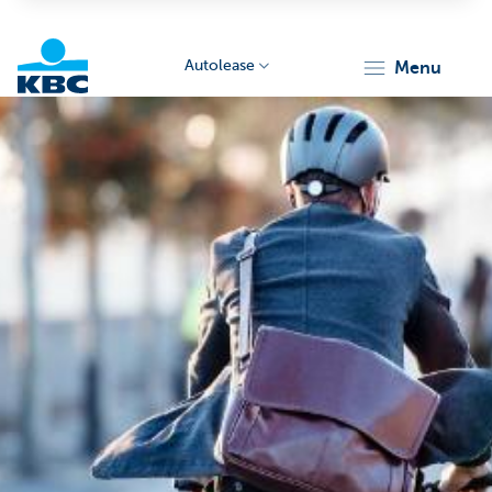
Autolease
menu
KBC
Corporate