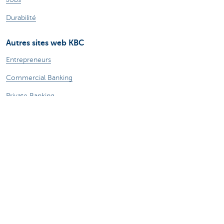
Durabilité
Autres sites web KBC
Entrepreneurs
Commercial Banking
Private Banking
KBC Brussels
KBC Groupe
Tous les sites web
Attention, emprunter de l'argent coûte aussi
de l'argent.