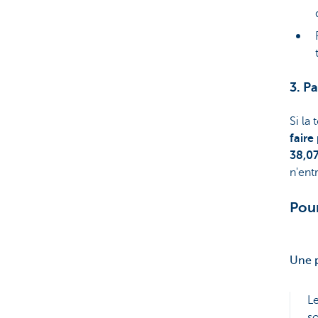
3. P
Si la 
faire
38,0
n'ent
Pou
Une p
L
so