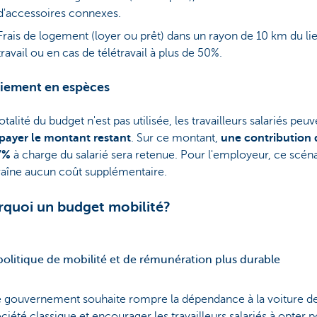
d'accessoires connexes.
Frais de logement (loyer ou prêt) dans un rayon de 10 km du li
travail ou en cas de télétravail à plus de 50%.
aiement en espèces
totalité du budget n'est pas utilisée, les travailleurs salariés peu
 payer le montant restant
. Sur ce montant,
une contribution 
7%
à charge du salarié sera retenue. Pour l'employeur, ce scén
raîne aucun coût supplémentaire.
rquoi un budget mobilité?
olitique de mobilité et de rémunération plus durable
e gouvernement souhaite rompre la dépendance à la voiture d
ciété classique et encourager les travailleurs salariés à opter 