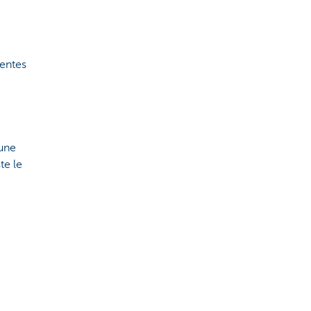
rentes
 une
te le