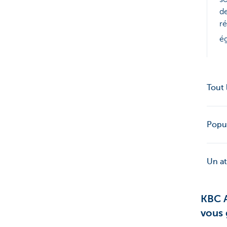
de
ré
ég
Tout 
Popul
Un at
KBC A
vous 