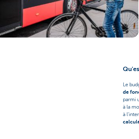
Corporate
Qu'es
Le budg
de fon
parmi 
à la m
à l'int
calcul