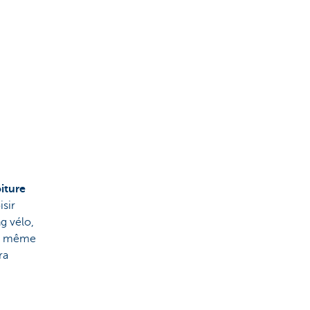
iture
isir
g vélo,
et même
ra