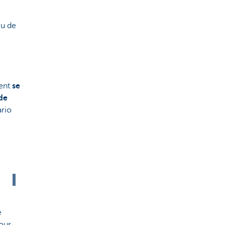
eu de
vent
se
de
ario
e
pour