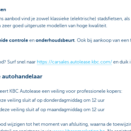
sen
ns aanbod vind je zowel klassieke (elektrische) stadsfietsen, al
om zeer goed uitgeruste modellen van hoge kwaliteit.
eide controle
en
onderhoudsbeurt
. Ook bij aankoop van een f
d? Surf snel naar
https://carsales.autolease.kbc.com/
en duik 
e autohandelaar
ert KBC Autolease een veiling voor professionele kopers:
eze veiling sluit af op donderdagmiddag om 12 uur
 deze veiling sluit af op maandagmiddag om 12 uur
 bod wijzigen tot het moment van afsluiting, waarna de toewijzin