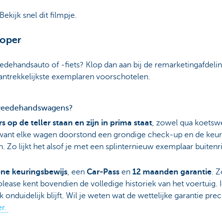
kijk snel dit filmpje.
koper
dehandsauto of -fiets? Klop dan aan bij de remarketingafdeli
antrekkelijkste exemplaren voorschotelen.
tweedehandswagens?
 op de teller staan en zijn in prima staat
, zowel qua koetswe
, want elke wagen doorstond een grondige check-up en de keu
 Zo lijkt het alsof je met een splinternieuw exemplaar buitenri
ne keuringsbewijs
, een
Car-Pass
en
12 maanden garantie
. 
ease kent bovendien de volledige historiek van het voertuig. I
duidelijk blijft. Wil je weten wat de wettelijke garantie pre
er.