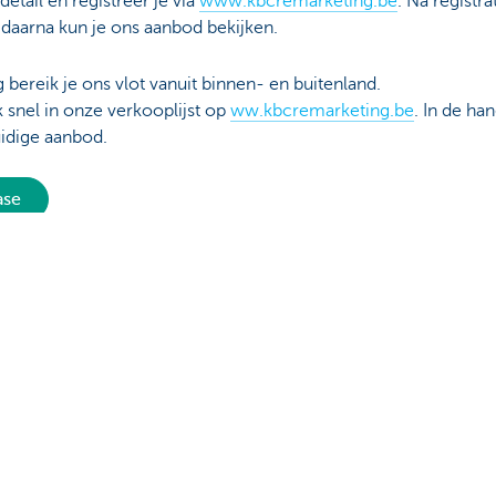
etail en registreer je via
www.kbcremarketing.be
. Na registr
daarna kun je ons aanbod bekijken.
 bereik je ons vlot vanuit binnen- en buitenland.
 snel in onze verkooplijst op
ww.kbcremarketing.be
. In de ha
uidige aanbod.
ase
jou?
Ja
Nee
Deel deze 
ns
Over ons
leasewagen of leasefiets
KBC Autolease