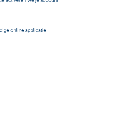
atie activeren we je account
ndige online applicatie
pagina
Andere websites KBC
Ondernemers