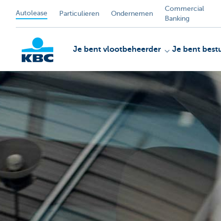
Commercial
Autolease
Particulieren
Ondernemen
Banking
Je bent vlootbeheerder
Je bent best
KBC