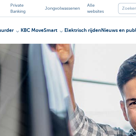
Private
Alle
Jongvolwassenen
Banking
websites
uurder
KBC MoveSmart
Elektrisch rijden
Nieuws en publ