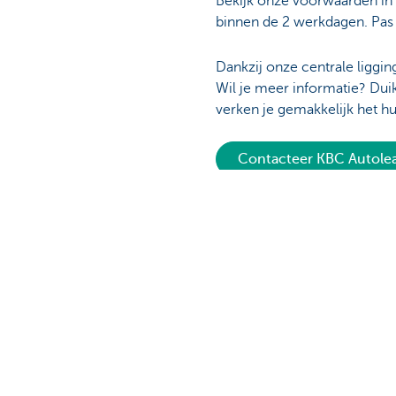
Bekijk onze voorwaarden in d
binnen de 2 werkdagen. Pas 
Dankzij onze centrale ligging
Wil je meer informatie? Duik
verken je gemakkelijk het h
Contacteer KBC Autole
Is deze pagina nuttig voor 
Ons aanbod
Contacteer o
Vlootbeheerder: een auto leasen
Vragen over je 