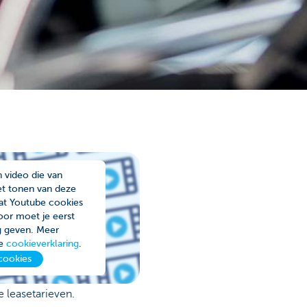
n video die van
et tonen van deze
dat Youtube cookies
voor moet je eerst
g geven. Meer
ze
cookieverklaring
.
cookies
e leasetarieven.