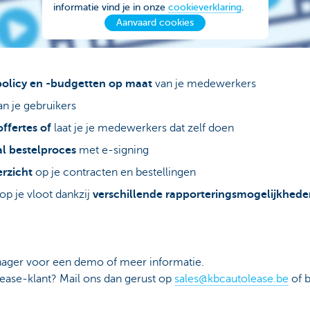
informatie vind je in onze
cookieverklaring
.
Aanvaard cookies
spolicy en -budgetten op maat
van je medewerkers
n je gebruikers
ffertes of
laat je je medewerkers dat zelf doen
al bestelproces
met e-signing
erzicht
op je contracten en bestellingen
op je vloot dankzij
verschillende rapporteringsmogelijkhede
ager voor een demo of meer informatie.
ease-klant? Mail ons dan gerust op
sales@kbcautolease.be
of b