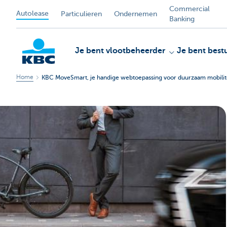
Commercial
Autolease
Particulieren
Ondernemen
Banking
Je bent vlootbeheerder
Je bent best
Home
KBC MoveSmart, je handige webtoepassing voor duurzaam mobilit
KBC