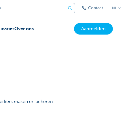
Contact
NL
icaties
Over ons
Aanmelden
werkers maken en beheren