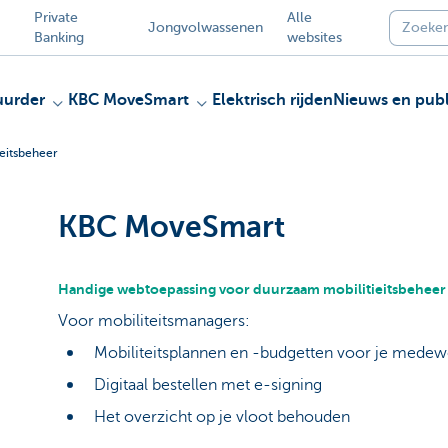
Private
Alle
Jongvolwassenen
Banking
websites
uurder
KBC MoveSmart
Elektrisch rijden
Nieuws en publ
eitsbeheer
KBC MoveSmart
Handige webtoepassing voor duurzaam mobilitieitsbeheer
Voor mobiliteitsmanagers:
Mobiliteitsplannen en -budgetten voor je mede
Digitaal bestellen met e-signing
Het overzicht op je vloot behouden