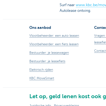
Surf naar
www.kbc.be/mov
Autolease ontving.
Ons aanbod
Contac
Vlootbeheerder: een auto leasen
Vragen 
leasefie
Vlootbeheerder: een fiets leasen
Contact
Bestuurder: je leasewagen
Bestuurder: je leasefiets
Elektrisch rijden
KBC MoveSmart
Let op, geld lenen kost ook g
Juridische info
Privacyverklaring