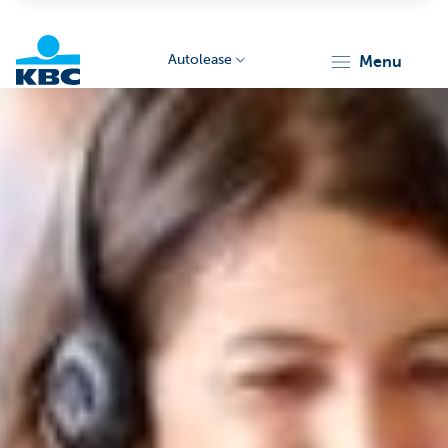
Autolease
menu
KBC
Corporate