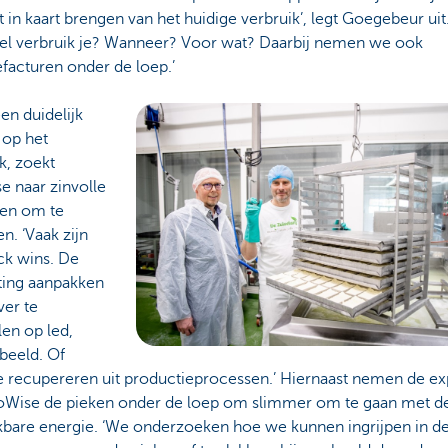
 in kaart brengen van het huidige verbruik’, legt Goegebeur uit
el verbruik je? Wanneer? Voor wat? Daarbij nemen we ook
facturen onder de loep.’
een duidelijk
s op het
k, zoekt
e naar zinvolle
en om te
n. ‘Vaak zijn
ck wins. De
ting aanpakken
ver te
en op led,
beeld. Of
 recupereren uit productieprocessen.’ Hiernaast nemen de ex
oWise de pieken onder de loep om slimmer om te gaan met d
kbare energie. ‘We onderzoeken hoe we kunnen ingrijpen in d