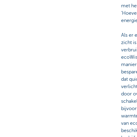
met het
‘Hoeve
energie
Als er 
zicht i
verbrui
ecoWis
manier
bespare
dat qui
verlich
door o
schakel
bijvoor
warmte
van ec
beschi