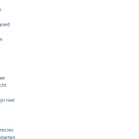
n
m
 goed
en
aar
cht
jn niet
recies
starten