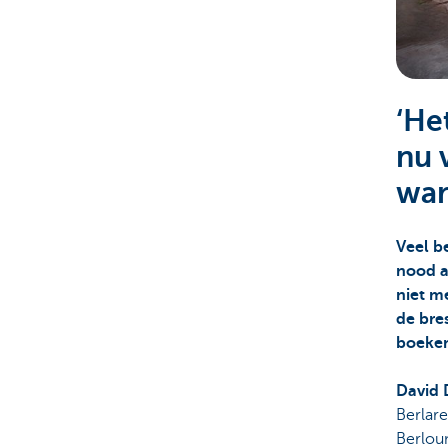
Corporate
‘He
nu 
war
Veel b
nood a
niet m
de bres
boeken
David 
Berlare
Berloum