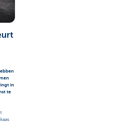
urt
 hebben
omen
ingt in
nst te
t
lkaas