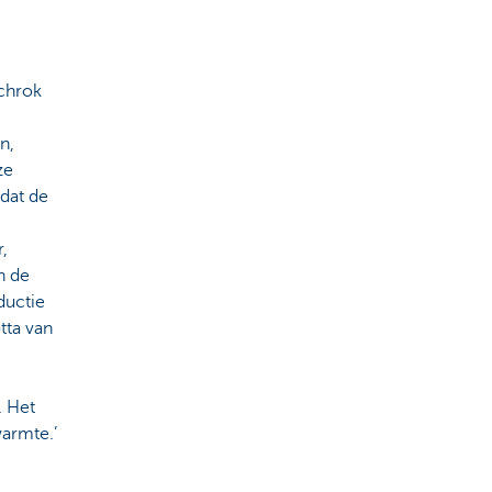
schrok
n,
ze
 dat de
,
n de
ductie
tta van
. Het
armte.’