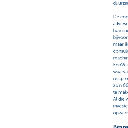
duurza
De con
adviesr
hoe sne
bijvoor
maar ik
consule
machine
EcoWis
waarva
restpro
zo’n 6
te mak
Al die
invest
opwarm
Bespa