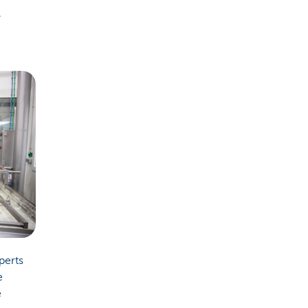
.
perts
e
e