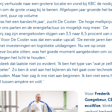
rij verhuisde naar een grotere locatie en vond bij KBC de nodi
 om de grote vraag bij te benen. Afgelopen jaar groeide het be
cent, puur op volume.
as het een barslecht jaar’, zucht De Coster. ‘De hoge melkprijs
e ons parten en de energiefactuur zo mogelijk nog meer.’ De
rij zag zijn energiekosten stijgen van 3,5 naar 6,5 procent van 
Voor De Coster was dat een wake-upcall. ‘De eerste jaren ben
et investeringen en logistieke uitdagingen. Nu we op onze
tieve locatie zitten, was het goede moment aangebroken om o
tegen het licht te houden.’
bleek dat laatste niet zo evident. ‘Ik ben het type van “wat je zel
beter”. Zo ben ik snel aan het bijleren als het gaat over techniek
den. Maar hier zag ik me niet aan beginnen. Ik ken niet eens 
l tussen ampère en volt.’
Voor
Frederik
Goegebeur,
C
ecoWise
, klink
verhaal herken