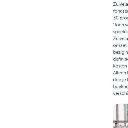
Zuivela
fondsen
30 pro
‘Toch w
speeld
Zuivela
omzet. 
bezig m
defini
kosten 
Alleen 
doe je 
boekhou
verschi