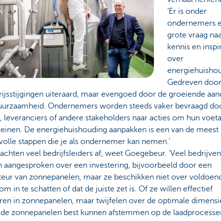
‘Er is onder
ondernemers 
grote vraag na
kennis en inspi
over
energiehuishou
Gedreven door
rijsstijgingen uiteraard, maar evengoed door de groeiende aa
uurzaamheid. Ondernemers worden steeds vaker bevraagd do
, leveranciers of andere stakeholders naar acties om hun voet
kleinen. De energiehuishouding aanpakken is een van de meest
volle stappen die je als ondernemer kan nemen.’
chten veel bedrijfsleiders af, weet Goegebeur. ‘Veel bedrijven
 aangesproken over een investering, bijvoorbeeld door een
lateur van zonnepanelen, maar ze beschikken niet over voldoen
om in te schatten of dat de juiste zet is. Of ze willen effectief
ren in zonnepanelen, maar twijfelen over de optimale dimensi
 de zonnepanelen best kunnen afstemmen op de laadprocesse