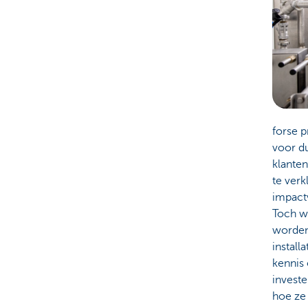
forse p
voor d
klanten
te ver
impact
Toch wa
worden
instal
kennis 
investe
hoe ze