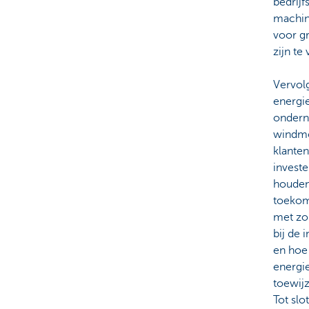
bedrijf
machin
voor gr
zijn t
Vervol
energi
ondern
windmo
klante
investe
houden
toekoms
met zon
bij de 
en hoe
energi
toewijz
Tot slo