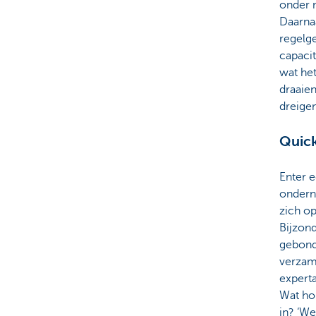
onder m
Daarna
regelg
capacit
wat het
draaien
dreigen
Quick
Enter 
ondern
zich op
Bijzond
gebonde
verzam
experta
Wat ho
in? ‘We