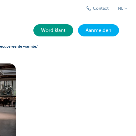
Contact
NL
Word klant
Aanmelden
recupereerde warmte.’