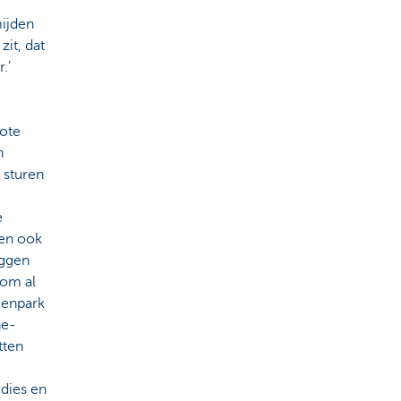
mijden
it, dat
.’
ote
n
 sturen
e
 en ook
eggen
 om al
agenpark
ne-
tten
idies en