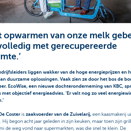
t opwarmen van onze melk gebe
volledig met gerecupereerde
mte.’
edrijfsleiders liggen wakker van de hoge energieprijzen en
an duurzame oplossingen. Vaak zien ze door het bos de b
eer. EcoWise, een nieuwe dochteronderneming van KBC, spr
 met objectief energieadvies. ‘Er valt nog zo veel energiewi
.’
De Coster
is
zaakvoerder van de Zuivelarij,
een kaasmakerij ui
. Hij begon acht jaar geleden in zijn keuken, maar toen zijn gril
i de weg vond naar supermarkten, was die snel te klein. De