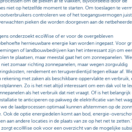
sprocessen om de pieken af te vlakken, bijvoorbeeld door de
es niet op hetzelfde moment te starten. Om toeslagen te ver
ootverbruikers controleren we of het toegangsvermogen juist z
e verwachten pieken die worden doorgeven aan de netbeheerder
gens onderzoekt ecoWise of er voor de overgebleven
ebehoefte hernieuwbare energie kan worden ingepast. Voor gr
emingen of landbouwbedrijven kan het interessant zijn om ee
len te plaatsen, maar meestal gaat het om zonnepanelen. ‘We
n niet zomaar richting zonnepanelen, maar wegen zorgvuldig
ringskosten, rendement en terugverdientijd tegen elkaar af. W
 rekening met zaken als beschikbare oppervlakte en verbruik,
tplannen. Zo is het niet altijd interessant om een dak vol te l
nepanelen als het verbruik dat niet vraagt. Of is het belangrijk
installatie te anticiperen op pakweg de elektrificatie van het w
 we de laadprocessen optimaal kunnen afstemmen op de zon
e. Ook de optie energiedelen komt aan bod, energie-overscho
en aan andere locaties in de plaats van ze op het net te zetten.’
t zorgt ecoWise ook voor een overzicht van de mogelijke subs