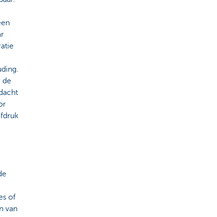
een
ar
ratie
ding.
 de
ndacht
or
afdruk
de
es of
n van