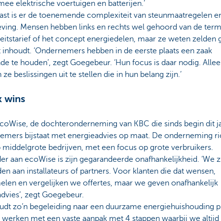
ee elektrische voertuigen en batterijen.’
ast is er de toenemende complexiteit van steunmaatregelen e
eving. Mensen hebben links en rechts wel gehoord van de ter
eitstarief of het concept energiedelen, maar ze weten zelden
 inhoudt. ‘Ondernemers hebben in de eerste plaats een zaak
de te houden’, zegt Goegebeur. ‘Hun focus is daar nodig. Alle
 ze beslissingen uit te stellen die in hun belang zijn.’
 wins
ecoWise, de dochteronderneming van KBC die sinds begin dit j
emers bijstaat met energieadvies op maat. De onderneming ri
 middelgrote bedrijven, met een focus op grote verbruikers.
er aan ecoWise is zijn gegarandeerde onafhankelijkheid. ‘We zi
n aan installateurs of partners. Voor klanten die dat wensen,
elen en vergelijken we offertes, maar we geven onafhankelijk
dvies’, zegt Goegebeur.
udt zo’n begeleiding naar een duurzame energiehuishouding p
 werken met een vaste aanpak met 4 stappen waarbij we altijd 