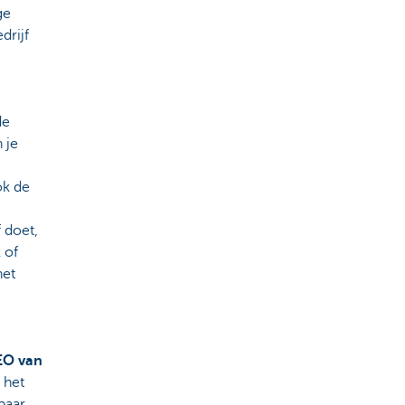
ge
drijf
de
 je
ok de
f doet,
 of
het
EO van
t het
baar.