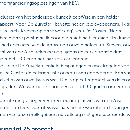
me financieringsoplossingen van KBC.
clusies van het onderzoek bundelt ecoWise in een helder
apport. Voor De Zuivelarij bevatte het enkele eyeopeners. ‘Ik 
l ze zicht kregen op onze werking’, zegt De Coster. ‘Neem
beeld onze perslucht. Ik hoor die machine hier dagelijks draaie
 had geen idee van de impact op onze eindfactuur. Steven, on
nt van ecoWise, rekende nog tijdens de eerste rondleiding uit
 me 4.000 euro per jaar kost aan energie.’
e stelde De Zuivelarij enkele besparingen en maatregelen voor
n De Coster de belangrijkste ondertussen doorvoerde. ‘Een va
ducten van onze kaas is wei. Die is op het moment van de pro
0 graden. We warmen ze nog eens op tot 90 graden om er rico
en.
 warmte ging vroeger verloren, maar op advies van ecoWise
eerde ik in twee warmtewisselaars om de warmte op te vangen
en van onze melk gebeurt nu volledig met gerecupereerde w
ring tot 25 procent