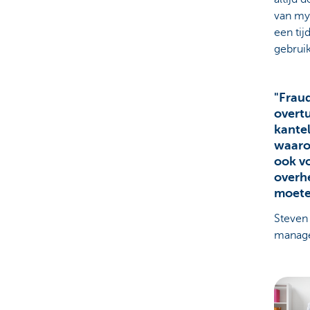
van myp
een tij
gebruik
"Fraud
overt
kantel
waaro
ook vo
overh
moete
Steven
manage