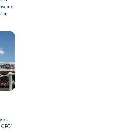
ensioen
etig
kers
f CFO’