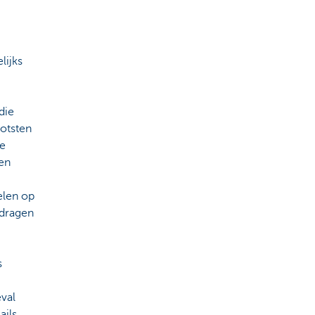
lijks
die
ootsten
te
 en
elen op
edragen
s
eval
ails