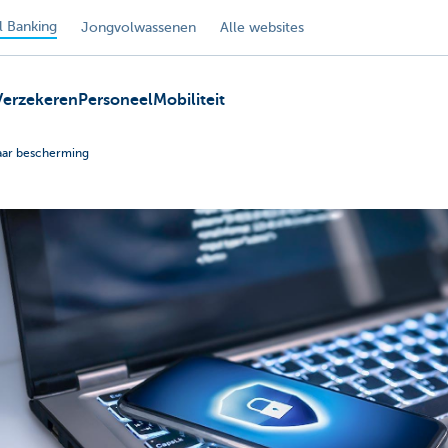
 Banking
Jongvolwassenen
Alle websites
Verzekeren
Personeel
Mobiliteit
naar bescherming