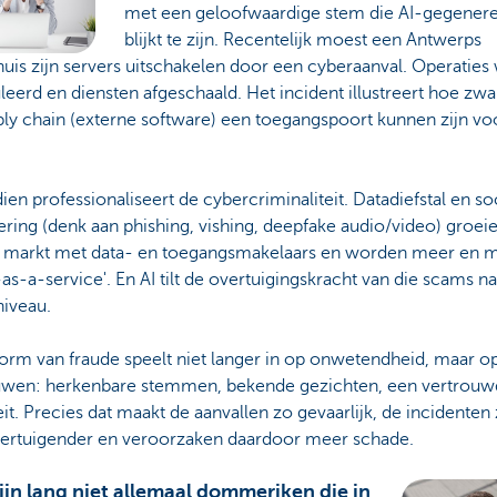
met een geloofwaardige stem die AI-gegener
blijkt te zijn. Recentelijk moest een Antwerps
uis zijn servers uitschakelen door een cyberaanval. Operatie
eerd en diensten afgeschaald. Het incident illustreert hoe zwa
ply chain (externe software) een toegangspoort kunnen zijn vo
en professionaliseert de cybercriminaliteit. Datadiefstal en so
ring (denk aan phishing, vishing, deepfake audio/video) groeie
n markt met data- en toegangsmakelaars en worden meer en 
as-a-service'. En AI tilt de overtuigingskracht van die scams n
niveau.
orm van fraude speelt niet langer in op onwetendheid, maar o
uwen: herkenbare stemmen, bekende gezichten, een vertrou
eit. Precies dat maakt de aanvallen zo gevaarlijk, de incidenten 
vertuigender en veroorzaken daardoor meer schade.
ijn lang niet allemaal dommeriken die in