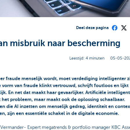
Deel deze pagina
van misbruik naar bescherming
Leestijd: 4 minuten
05-05-202
r fraude menselijk wordt, moet verdediging intelligenter zi
vorm van fraude klinkt vertrouwd, schrijft foutloos en lijkt
jk. En net dat maakt haar gevaarlijker. Artificiële intelligenti
t het probleem, maar maakt ook de oplossing schaalbaar.
en die AI inzetten om menselijk gedrag, identiteit en contex
n, zijn een essentiële schakel in de digitale economie.
 Vermander- Expert megatrends & portfolio manager KBC Ass