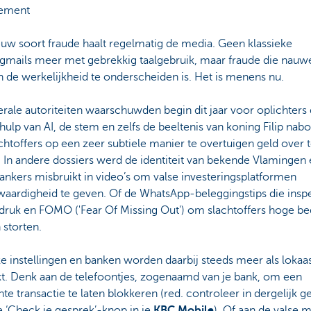
ement
uw soort fraude haalt regelmatig de media. Geen klassieke
gmails meer met gebrekkig taalgebruik, maar fraude die nauwe
 de werkelijkheid te onderscheiden is. Het is menens nu.
rale autoriteiten waarschuwden begin dit jaar voor oplichters 
ulp van AI, de stem en zelfs de beeltenis van koning Filip nab
htoffers op een zeer subtiele manier te overtuigen geld over 
 In andere dossiers werd de identiteit van bekende Vlamingen
nkers misbruikt in video’s om valse investeringsplatformen
waardigheid te geven. Of de WhatsApp-beleggingstips die insp
druk en FOMO ('Fear Of Missing Out') om slachtoffers hoge b
n storten.
e instellingen en banken worden daarbij steeds meer als lokaa
kt. Denk aan de telefoontjes, zogenaamd van je bank, om een
te transactie te laten blokkeren (red. controleer in dergelijk g
de ‘Check je gesprek’-knop in je
KBC Mobile
). Of aan de valse m