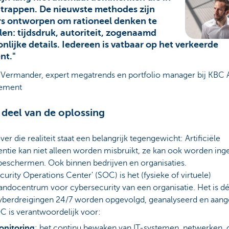
 trappen. De nieuwste methodes zijn
s ontworpen om rationeel denken te
en: tijdsdruk, autoriteit, zogenaamd
nlijke details. Iedereen is vatbaar op het verkeerde
t."
 Vermander, expert megatrends en portfolio manager bij KBC 
ement
s deel van de oplossing
er die realiteit staat een belangrijk tegengewicht: Artificiële
gentie kan niet alleen worden misbruikt, ze kan ook worden ing
beschermen. Ook binnen bedrijven en organisaties.
curity Operations Center' (SOC) is het (fysieke of virtuele)
docentrum voor cybersecurity van een organisatie. Het is dé
yberdreigingen 24/7 worden opgevolgd, geanalyseerd en aang
C is verantwoordelijk voor:
onitoring
: het continu bewaken van IT-systemen, netwerken, 