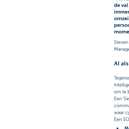
de val
immer
omzeil
persoo
momen
Steven
Manag
AI al
Tegenov
Intelli
om te 
Een 'Se
comman
waar c
Een SO
M