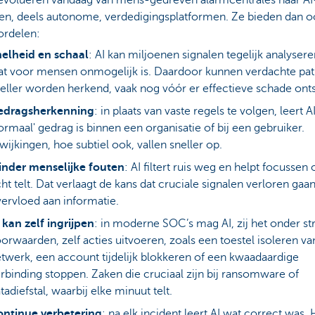
en, deels autonome, verdedigingsplatformen. Ze bieden dan o
ordelen:
elheid en schaal
: AI kan miljoenen signalen tegelijk analyseren
t voor mensen onmogelijk is. Daardoor kunnen verdachte pa
eller worden herkend, vaak nog vóór er effectieve schade onts
edragsherkenning
: in plaats van vaste regels te volgen, leert A
ormaal' gedrag is binnen een organisatie of bij een gebruiker.
wijkingen, hoe subtiel ook, vallen sneller op.
inder menselijke fouten
: AI filtert ruis weg en helpt focussen
ht telt. Dat verlaagt de kans dat cruciale signalen verloren gaan
ervloed aan informatie.
 kan zelf ingrijpen
: in moderne SOC’s mag AI, zij het onder str
orwaarden, zelf acties uitvoeren, zoals een toestel isoleren va
twerk, een account tijdelijk blokkeren of een kwaadaardige
rbinding stoppen. Zaken die cruciaal zijn bij ransomware of
tadiefstal, waarbij elke minuut telt.
ontinue verbetering
: na elk incident leert AI wat correct was. 