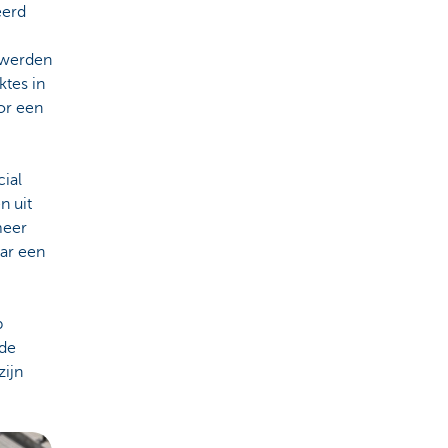
eerd
s werden
ktes in
or een
cial
n uit
meer
aar een
p
wde
zijn