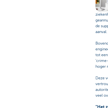
ziekenh
geannul
de sup
aanval.
Bovendi
enginee
tot ee
'crime-
hoger 
Deze v
vertro
autorit
veel o
"Het z