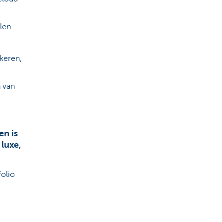
llen
kkeren,
n van
en is
 luxe,
olio
-