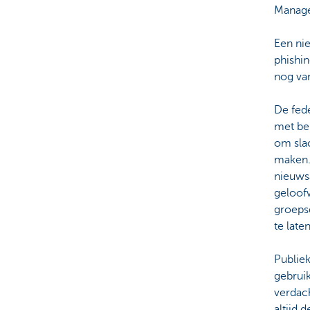
Manag
Een nie
phishin
nog van
De fede
met beh
om slac
maken.
nieuwsa
geloof
groeps
te late
Publiek
gebrui
verdach
altijd 