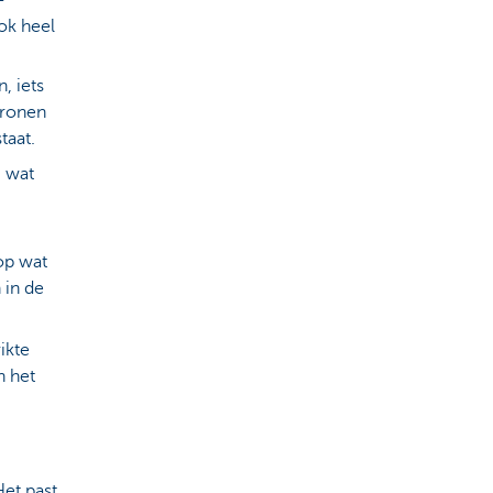
ok heel
, iets
tronen
taat.
I wat
 op wat
 in de
ikte
n het
Het past