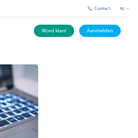
Contact
NL
Word klant
Aanmelden