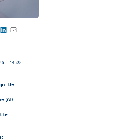
6 – 14:39
jn. De
e (AI)
t te
et