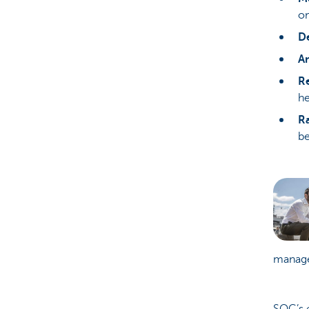
o
De
A
R
he
Ra
be
manage
SOC’s 