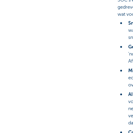
gedrev
wat vo
Sn
wa
sn
G
'n
Af
M
ec
ov
AI
vo
ne
ve
da
C