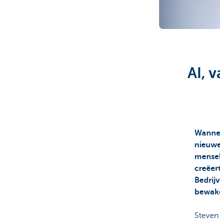
Corporate
AI, 
Wannee
nieuwe 
menseli
creëer
Bedrijv
bewake
Steven