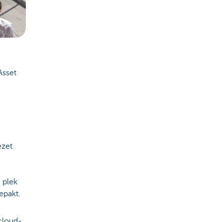
Asset
ezet
 plek
epakt.
cloud-