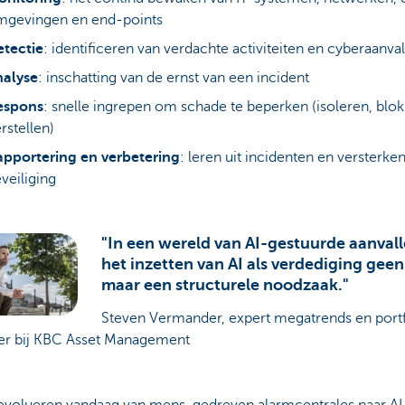
mgevingen en end-points
tectie
: identificeren van verdachte activiteiten en cyberaanva
nalyse
: inschatting van de ernst van een incident
espons
: snelle ingrepen om schade te beperken (isoleren, blo
rstellen)
pportering en verbetering
: leren uit incidenten en versterke
veiliging
"In een wereld van AI-gestuurde aanvall
het inzetten van AI als verdediging geen
maar een structurele noodzaak."
Steven Vermander, expert megatrends en portf
r bij KBC Asset Management
evolueren vandaag van mens-gedreven alarmcentrales naar AI