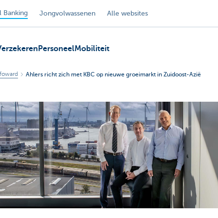
 Banking
Jongvolwassenen
Alle websites
Verzekeren
Personeel
Mobiliteit
foward
Ahlers richt zich met KBC op nieuwe groeimarkt in Zuidoost-Azië