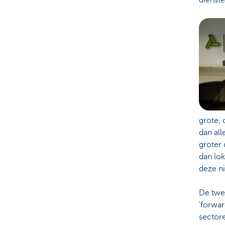
grote, 
dan all
groter 
dan lo
deze ni
De twee
‘forwa
sectore