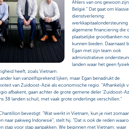
Ahlers van ons gewoon zijn
België.” Dat gaat om klassi
dienstverlening:
werkkapitaalondersteuning
algemene financiering die 
plaatselijke grootbanken no
kunnen bieden. Daarnaast b
Egan met zijn team ook
administratieve ondersteun
landen waar het geen fysie
igheid heeft, zoals Vietnam.
ander kan vanzelfsprekend lijken, maar Egan benadrukt de
iteit van Zuidoost-Azië als economische regio. ”Afhankelijk 
egio afbakent, gaan achter de grote gemene deler ‘Zuidoost-Az
s 38 landen schuil, met vaak grote onderlinge verschillen.”
hantillon bevestigt: “Wat werkt in Vietnam, kun je niet zomaar
n naar pakweg Indonesië”, stelt hij. “Dat is ook de reden waa
en stap voor stap aanpakken. We beginnen met Vietnam, waar