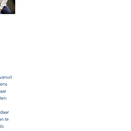
vanuit
eens
daar
nten
 daar
an te
ls