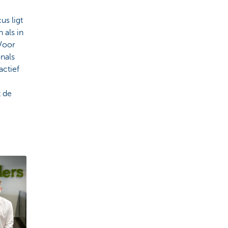
us ligt
 als in
 Voor
nals
actief
t de