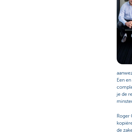
aanwez
Een en 
complex
je de r
minsten
Roger C
kopiëre
de zak