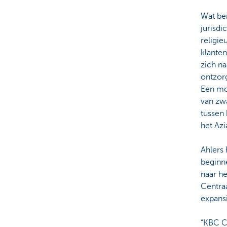
Wat bei
jurisdi
religie
klanten
zich na
ontzorg
Een mo
van zw
tussen 
het Azi
Ahlers 
beginn
naar he
Centraa
expans
“KBC Co