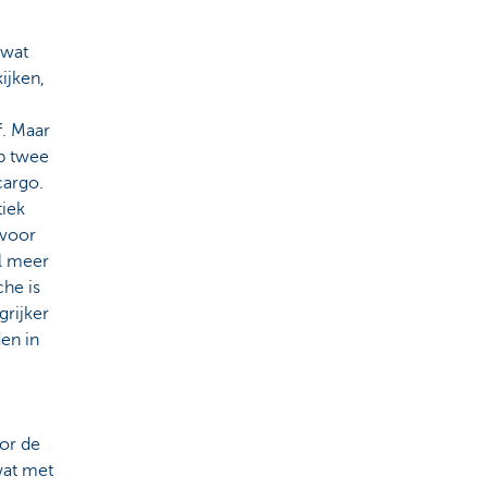
owat
kijken,
f. Maar
op twee
cargo.
tiek
 voor
el meer
che is
grijker
en in
or de
 wat met