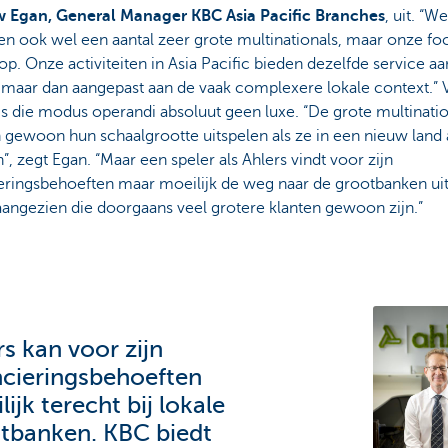
 Egan, General Manager KBC Asia Pacific Branches
, uit. “We
n ook wel een aantal zeer grote multinationals, maar onze foc
 op. Onze activiteiten in Asia Pacific bieden dezelfde service aan
, maar dan aangepast aan de vaak complexere lokale context.”
is die modus operandi absoluut geen luxe. “De grote multinatio
gewoon hun schaalgrootte uitspelen als ze in een nieuw land 
, zegt Egan. “Maar een speler als Ahlers vindt voor zijn
ieringsbehoeften maar moeilijk de weg naar de grootbanken ui
aangezien die doorgaans veel grotere klanten gewoon zijn.”
rs kan voor zijn
ncieringsbehoeften
ijk terecht bij lokale
tbanken. KBC biedt