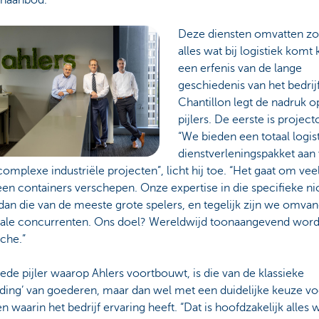
Deze diensten omvatten z
alles wat bij logistiek komt 
een erfenis van de lange
geschiedenis van het bedrij
Chantillon legt de nadruk 
pijlers. De eerste is project
“We bieden een totaal logis
dienstverleningspakket aan
complexe industriële projecten”, licht hij toe. “Het gaat om ve
een containers verschepen. Onze expertise in die specifieke ni
dan die van de meeste grote spelers, en tegelijk zijn we omvan
kale concurrenten. Ons doel? Wereldwijd toonaangevend word
che.”
de pijler waarop Ahlers voortbouwt, is die van de klassieke
rding’ van goederen, maar dan wel met een duidelijke keuze vo
n waarin het bedrijf ervaring heeft. “Dat is hoofdzakelijk alles