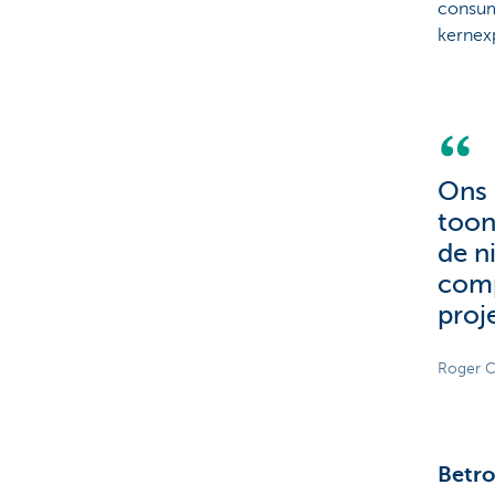
consume
kernex
Ons 
toon
de n
comp
proj
Roger Ch
Betro