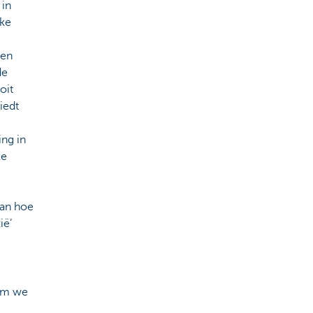
 in
eke
 en
de
oit
iedt
ing in
ke
van hoe
ië’
rom we