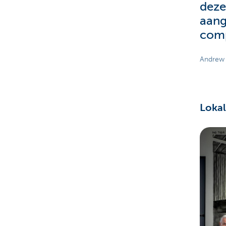
dezel
aang
comp
Andrew 
Lokal