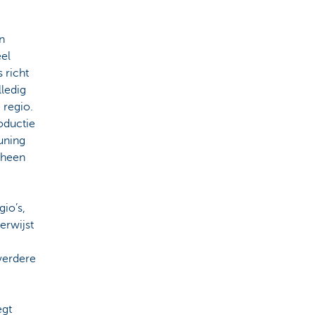
n
eel
 richt
lledig
 regio.
oductie
uning
rheen
gio’s,
erwijst
 verdere
egt