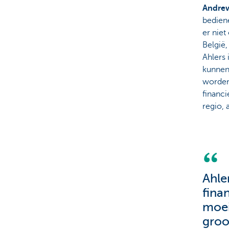
Andrew
bediene
er niet
België
Ahlers 
kunnen 
worden”
financ
regio, 
Ahle
fina
moeil
groo