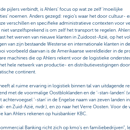
de pijlers verbindt, is Ahlers’ focus op wat ze zelf ‘moeilijke
cties’ noemen. Anders gezegd: regio’s waar het door cultuur- e
uze verschillen en specifieke administratieve contexten voor v
 niet vanzelfsprekend is om zelf het transport te regelen. Ahlers
ast het werven van nieuwe klanten in Zuidoost-Azië, op het vo
en van zijn bestaande Westerse en internationale klanten in de
oi voorbeeld daarvan is de Amerikaanse wereldleider in de pr
are machines die op Ahlers rekent voor de logistieke onderste
het hele netwerk van productie- en distributievestigingen doo
atische continent.
heeft al ruime ervaring in logistiek binnen tal van uitdagende re
end met de voormalige Oostbloklanden en de ‘-stan-landen’ (v
t achtervoegsel ‘-stan’ in de Engelse naam van zeven landen in
l- en Zuid-Azië, nvdr.), en zo naar het Verre Oosten. Voor de
ie kan Ahlers rekenen op huisbankier KBC.
mmercial Banking richt zich op kmo’s en familiebedrijven”, l