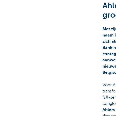
Ahl
Corporate
gro
Met zij
naam i
zich a
Banking
strate
aanwez
nieuwe
Belgis
Voor Ah
transf
full-se
conglom
Ahlers
dienst