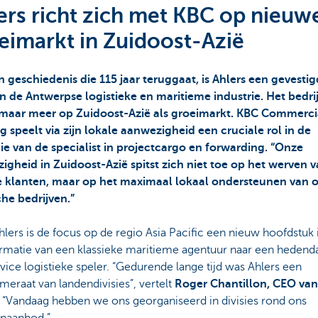
ers richt zich met KBC op nieuw
eimarkt in Zuidoost-Azië
n geschiedenis die 115 jaar teruggaat, is Ahlers een gevesti
n de Antwerpse logistieke en maritieme industrie. Het bedrij
lmaar meer op Zuidoost-Azië als groeimarkt. KBC Commerci
 speelt via zijn lokale aanwezigheid een cruciale rol in de
gie van de specialist in projectcargo en forwarding. “Onze
igheid in Zuidoost-Azië spitst zich niet toe op het werven 
 klanten, maar op het maximaal lokaal ondersteunen van 
che bedrijven.”
lers is de focus op de regio Asia Pacific een nieuw hoofdstuk 
ormatie van een klassieke maritieme agentuur naar een hedend
rvice logistieke speler. “Gedurende lange tijd was Ahlers een
eraat van landendivisies”, vertelt
Roger Chantillon, CEO van
. “Vandaag hebben we ons georganiseerd in divisies rond ons
enaanbod.”