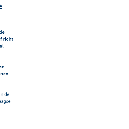
e
gde
f richt
al
van
onze
in de
aagse