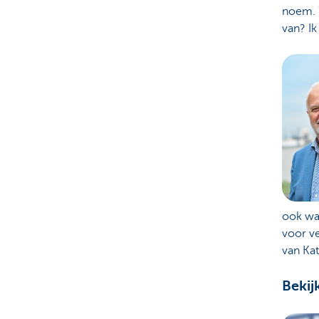
noem. W
van? Ik
ook wa
voor ve
van Kat
Bekij