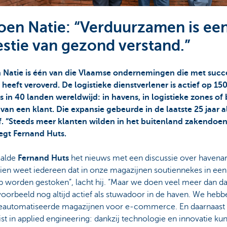
oen Natie: “Verduurzamen is ee
stie van gezond verstand.”
 Natie is één van die Vlaamse ondernemingen die met succ
heeft veroverd. De logistieke dienstverlener is actief op 15
s in 40 landen wereldwijd: in havens, in logistieke zones of b
 van een klant. Die expansie gebeurde in de laatste 25 jaar a
f. “Steeds meer klanten wilden in het buitenland zakendoe
zegt Fernand Huts.
aalde
Fernand Huts
het nieuws met een discussie over havenar
dien weet iedereen dat in onze magazijnen soutiennekes in een
p worden gestoken”, lacht hij. “Maar we doen veel meer dan d
jvoorbeeld nog altijd actief als stuwadoor in de haven. We hebb
geautomatiseerde magazijnen voor e-commerce. En daarnaast 
ist in applied engineering: dankzij technologie en innovatie ku