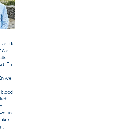
 ver de
 “We
alle
rt. En
t
 En we
e bloed
licht
dt
wel in
maken.
pij