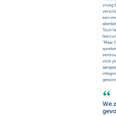
vroeg b
verschi
een ong
allerbe
Toch he
leercur
“Maar h
spreken
vertrou
voor je
aangep
integre
geworde
We z
gevo