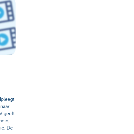
adpleegt
 naar
V geeft
heid,
ie. De