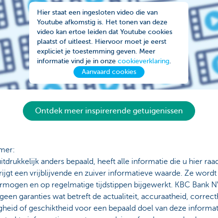
Hier staat een ingesloten video die van
Youtube afkomstig is. Het tonen van deze
video kan ertoe leiden dat Youtube cookies
plaatst of uitleest. Hiervoor moet je eerst
expliciet je toestemming geven. Meer
informatie vind je in onze
cookieverklaring
.
Aanvaard cookies
Ontdek meer inspirerende getuigenissen
imer:
uitdrukkelijk anders bepaald, heeft alle informatie die u hier ra
rijgt een vrijblijvende en zuiver informatieve waarde. Ze wordt
ermogen en op regelmatige tijdstippen bijgewerkt. KBC Bank N
geen garanties wat betreft de actualiteit, accuraatheid, correct
gheid of geschiktheid voor een bepaald doel van deze informat