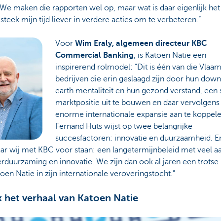
e maken die rapporten wel op, maar wat is daar eigenlijk het
 steek mijn tijd liever in verdere acties om te verbeteren.”
Voor
Wim Eraly, algemeen directeur KBC
Commercial Banking
, is Katoen Natie een
inspirerend rolmodel: “Dit is één van die Vlaa
bedrijven die erin geslaagd zijn door hun dow
earth mentaliteit en hun gezond verstand, een 
marktpositie uit te bouwen en daar vervolgens
enorme internationale expansie aan te koppele
Fernand Huts wijst op twee belangrijke
succesfactoren: innovatie en duurzaamheid. En
ar wij met KBC voor staan: een langetermijnbeleid met veel a
rduurzaming en innovatie. We zijn dan ook al jaren een trotse
oen Natie in zijn internationale veroveringstocht.”
k het verhaal van Katoen Natie