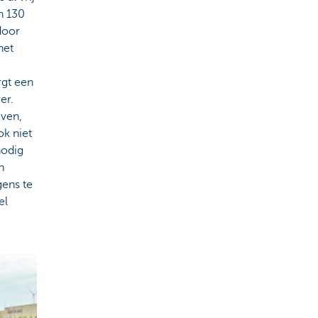
n 130
door
het
.
rgt een
er.
even,
ok niet
nodig
n
gens te
el