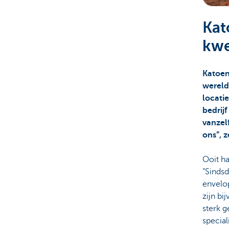
Corporate
Kat
kwe
Katoen
wereld 
locatie
bedrijf
vanzel
ons”, 
Ooit h
“Sinds
envelo
zijn bi
sterk 
special