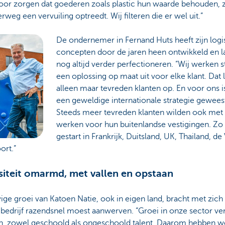
oor zorgen dat goederen zoals plastic hun waarde behouden, ze
rweg een vervuiling optreedt. Wij filteren die er wel uit.”
De ondernemer in Fernand Huts heeft zijn logi
concepten door de jaren heen ontwikkeld en l
nog altijd verder perfectioneren. “Wij werken 
een oplossing op maat uit voor elke klant. Dat 
alleen maar tevreden klanten op. En voor ons i
een geweldige internationale strategie gewees
Steeds meer tevreden klanten wilden ook met
werken voor hun buitenlandse vestigingen. Zo 
gestart in Frankrijk, Duitsland, UK, Thailand, de
ort.”
siteit omarmd, met vallen en opstaan
ige groei van Katoen Natie, ook in eigen land, bracht met zic
 bedrijf razendsnel moest aanwerven. “Groei in onze sector ver
, zowel geschoold als ongeschoold talent. Daarom hebben we 