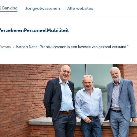
 Banking
Jongvolwassenen
Alle websites
Verzekeren
Personeel
Mobiliteit
foward
Katoen Natie: "Verduurzamen is een kwestie van gezond verstand."