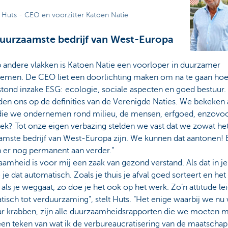
 Huts - CEO en voorzitter Katoen Natie
uurzaamste bedrijf van West-Europa
 andere vlakken is Katoen Natie een voorloper in duurzamer
emen. De CEO liet een doorlichting maken om na te gaan hoe
stond inzake ESG: ecologie, sociale aspecten en goed bestuur.
en ons op de definities van de Verenigde Naties. We bekeken 
 die we ondernemen rond milieu, de mensen, erfgoed, enzovoo
ek? Tot onze eigen verbazing stelden we vast dat we zowat he
amste bedrijf van West-Europa zijn. We kunnen dat aantonen!
 er nog permanent aan verder.”
amheid is voor mij een zaak van gezond verstand. Als dat in j
e je dat automatisch. Zoals je thuis je afval goed sorteert en het 
 als je weggaat, zo doe je het ook op het werk. Zo’n attitude lei
isch tot verduurzaming”, stelt Huts. “Het enige waarbij we nu 
ar krabben, zijn alle duurzaamheidsrapporten die we moeten 
een teken van wat ik de verbureaucratisering van de maatschap