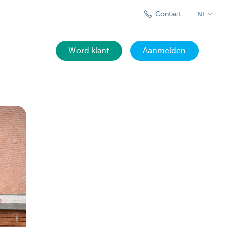
Contact
NL
Word klant
Aanmelden