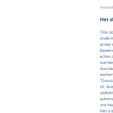
Fernand
Het d
Ook op
ondern
groep 
baseerd
acties
wat ble
duurza
werken
“Duurza
zit, do
uitdoet
automat
ons ha
Het is 