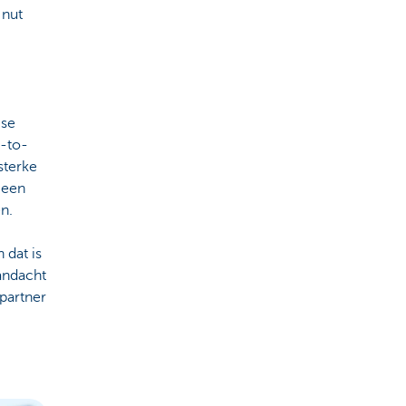
 nut
mse
n-to-
sterke
 een
n.
 dat is
andacht
 partner