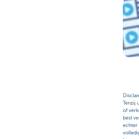
Discla
Tenzij 
of verk
best v
echter 
volledi