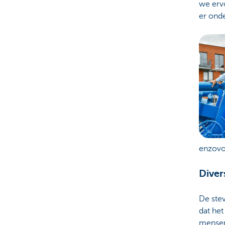
we erv
er onde
enzovo
Diver
De stev
dat het
mensen