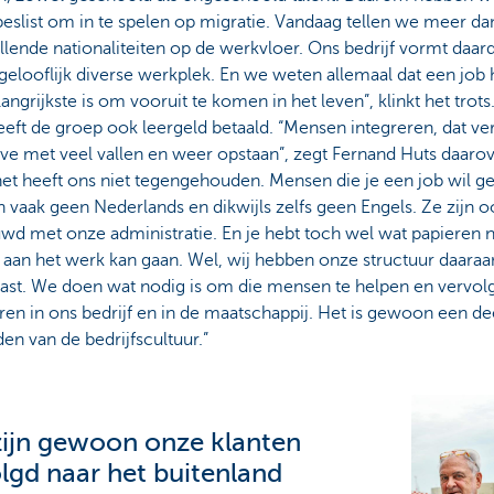
eslist om in te spelen op migratie. Vandaag tellen we meer da
llende nationaliteiten op de werkvloer. Ons bedrijf vormt daar
elooflijk diverse werkplek. En we weten allemaal dat een job 
langrijkste is om vooruit te komen in het leven”, klinkt het trots
eft de groep ook leergeld betaald. “Mensen integreren, dat ve
ve met veel vallen en weer opstaan”, zegt Fernand Huts daarov
et heeft ons niet tegengehouden. Mensen die je een job wil g
 vaak geen Nederlands en dikwijls zelfs geen Engels. Ze zijn o
wd met onze administratie. En je hebt toch wel wat papieren 
 aan het werk kan gaan. Wel, wij hebben onze structuur daaraa
ast. We doen wat nodig is om die mensen te helpen en vervol
ren in ons bedrijf en in de maatschappij. Het is gewoon een de
n van de bedrijfscultuur.”
ijn gewoon onze klanten
lgd naar het buitenland