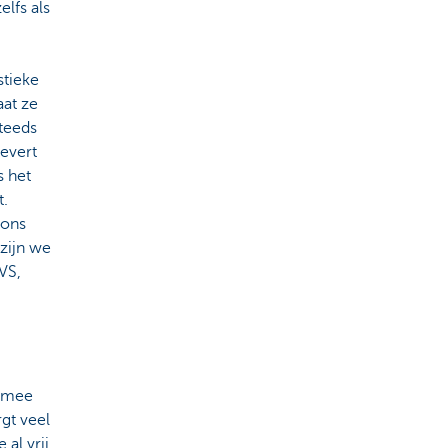
lfs als
stieke
aat ze
steeds
levert
s het
t.
 ons
zijn we
 VS,
h mee
gt veel
al vrij