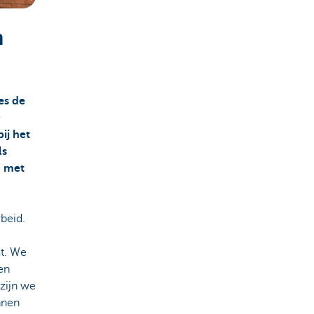
n
es de
0
ij het
ls
n met
beid.
at. We
en
zijn we
nnen