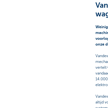
Van
Corporate
wag
Weinig
machin
voorlo
onze d
Vandew
mechan
vertelt
vandaag
14.000
elektro
Vandew
altijd v
system