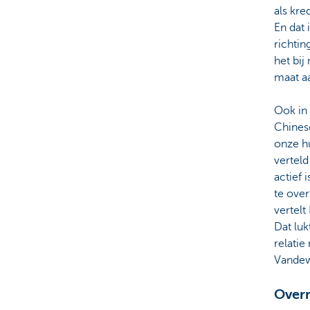
als kr
En dat 
richtin
het bi
maat a
Ook in
Chines
onze h
vertel
actief
te over
vertelt
Dat lu
relatie
Vandewi
Over