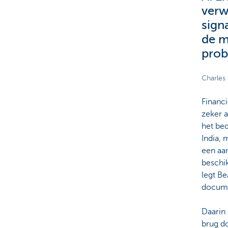
verw
sign
de m
prob
Charles
Financi
zeker a
het bed
India, 
een aan
beschik
legt Be
documen
Daarin 
brug do