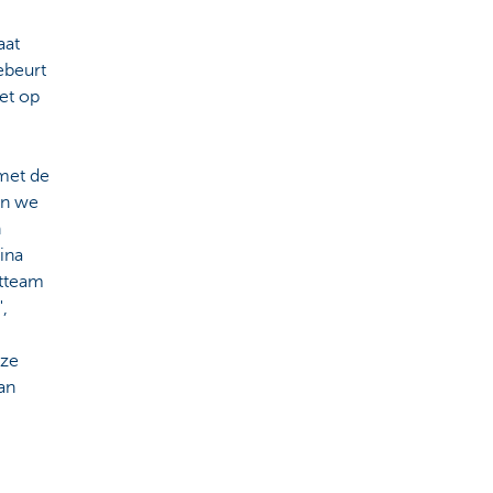
aat
ebeurt
et op
met de
en we
n
ina
ntteam
,
nze
an