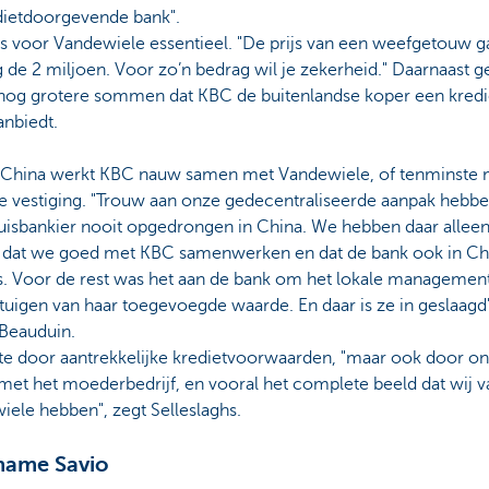
edietdoorgevende bank".
is voor Vandewiele essentieel. "De prijs van een weefgetouw g
g de 2 miljoen. Voor zo’n bedrag wil je zekerheid." Daarnaast g
j nog grotere sommen dat KBC de buitenlandse koper een kredi
anbiedt.
 China werkt KBC nauw samen met Vandewiele, of tenminste 
e vestiging. "Trouw aan onze gedecentraliseerde aanpak hebb
uisbankier nooit opgedrongen in China. We hebben daar allee
d dat we goed met KBC samenwerken en dat de bank ook in Ch
 is. Voor de rest was het aan de bank om het lokale manageme
tuigen van haar toegevoegde waarde. En daar is ze in geslaagd"
 Beauduin.
kte door aantrekkelijke kredietvoorwaarden, "maar ook door o
 met het moederbedrijf, en vooral het complete beeld dat wij v
ele hebben", zegt Selleslaghs.
name Savio