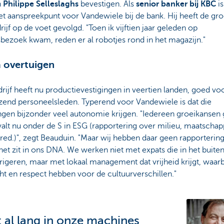
n
Philippe Selleslaghs
bevestigen. Als
senior banker bij KBC
is
et aanspreekpunt voor Vandewiele bij de bank. Hij heeft de gro
rijf op de voet gevolgd. "Toen ik vijftien jaar geleden op
sbezoek kwam, reden er al robotjes rond in het magazijn."
 overtuigen
rijf heeft nu productievestigingen in veertien landen, goed voo
zend personeelsleden. Typerend voor Vandewiele is dat die
ngen bijzonder veel autonomie krijgen. "Iedereen groeikansen
valt nu onder de S in ESG (rapportering over milieu, maatschap
 red.)", zegt Beauduin. "Maar wij hebben daar geen rapporterin
het zit in ons DNA. We werken niet met expats die in het buite
rigeren, maar met lokaal management dat vrijheid krijgt, waarb
t en respect hebben voor de cultuurverschillen."
it al lang in onze machines