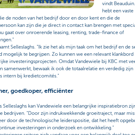
vindt Beauduin.
hebt een vaste
ie de noden van het bedrijf door en door kent en die de
ersoon kan zijn die je direct in contact kan brengen met specia
nu gaat over onroerende leasing, renting, trade-finance of
ingen."
amt Selleslaghs. "Ik zie het als mijn taak om het bedrijf en de 
 mogelijk te begrijpen. Zo kunnen we een relevant klankbord z
rijke investeringsprojecten. Omdat Vandewiele bij KBC met ve
n samenwerkt, bewaak ik ook de totaalrelatie en verdedig zijn
s intern bij kredietcomités."
er, goedkoper, efficiënter
 Selleslaghs kan Vandewiele een belangrijke inspiratiebron zij
e bedrijven. "Door zijn indrukwekkende groeitraject, maar mi
er door de technologische leiderspositie, dat het heeft opge
ntinue investeringen in onderzoek en ontwikkeling."
esteringen spitsen zich vandaag voor een belangrijk deel toe o