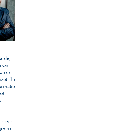
aarde,
n van
tan en
zet. "In
formatie
ol",
a
len een
ngeren