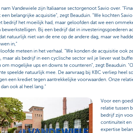
 nam Vandewiele zijn Italiaanse sectorgenoot Savio over. "Fina
 een belangrijke acquisitie", zegt Beauduin. "We kochten Savio
et bedrijf het moeilijk had, maar geloofden dat we een ommek
bewerkstelligen. Bij een bedrijf dat in investeringsgoederen act
dat natuurlijk niet van de ene op de andere dag, maar we hadd
wen in,"
oofde meteen in het verhaal. "We konden de acquisitie ook ze
, maar als bedrijf in een cyclische sector wil je liever wat buffe
 om mogelijke ups en downs te counteren", zegt Beauduin. "
nte speelde natuurlijk mee. De aanvraag bij KBC verliep heel s
en een krediet tegen aantrekkelijke voorwaarden. Onze relati
 dan ook al heel lang."
Voor een goed
relatie tussen 
bedrijf zijn voo
continuïteit en
expertise belan