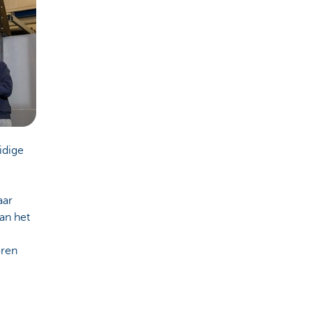
idige
aar
an het
oren