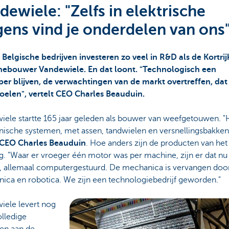
dewiele: "Zelfs in elektrische
ens vind je onderdelen van ons
 Belgische bedrijven investeren zo veel in R&D als de Kortrij
ebouwer Vandewiele. En dat loont. "Technologisch een
per blijven, de verwachtingen van de markt overtreffen, dat 
oelen", vertelt CEO Charles Beauduin.
iele startte 165 jaar geleden als bouwer van weefgetouwen. "
ische systemen, met assen, tandwielen en versnellingsbakken
CEO Charles Beauduin
. Hoe anders zijn de producten van het 
. "Waar er vroeger één motor was per machine, zijn er dat nu
, allemaal computergestuurd. De mechanica is vervangen doo
nica en robotica. We zijn een technologiebedrijf geworden."
iele levert nog
olledige
en aan de