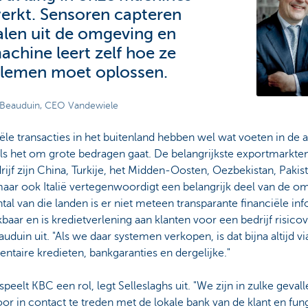
erkt. Sensoren capteren
alen uit de omgeving en
achine leert zelf hoe ze
lemen moet oplossen.
 Beauduin, CEO Vandewiele
ële transacties in het buitenland hebben wel wat voeten in de 
ls het om grote bedragen gaat. De belangrijkste exportmarkte
rijf zijn China, Turkije, het Midden-Oosten, Oezbekistan, Pakis
maar ook Italië vertegenwoordigt een belangrijk deel van de om
tal van die landen is er niet meteen transparante financiële in
baar en is kredietverlening aan klanten voor een bedrijf risicov
auduin uit. "Als we daar systemen verkopen, is dat bijna altijd vi
taire kredieten, bankgaranties en dergelijke."
speelt KBC een rol, legt Selleslaghs uit. "We zijn in zulke geval
or in contact te treden met de lokale bank van de klant en fu