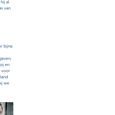
 hij al
ei van
r bijna
 geven,
pij en
g voor
nland
ij we