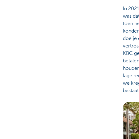
In 2021
was dat
toen h
konden 
doe je 
vertrou
KBC gel
betalen
houden
lage re
we kreg
bestaat