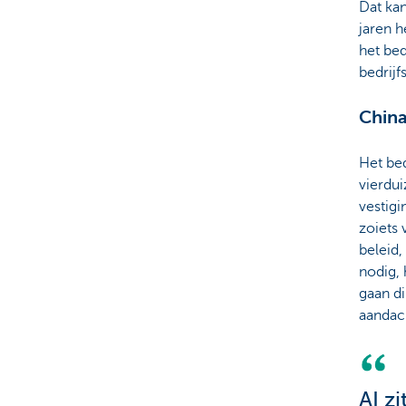
Dat ka
jaren h
het bed
bedrijf
China
Het bed
vierdui
vestigi
zoiets 
beleid,
nodig, 
gaan di
aandach
AI z