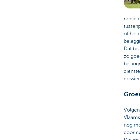
nodig d
tussenp
of het 
belegg
Dat bea
zo goed
belang
dienste
dossier
Groen
Volgens
Vlaams
nog me
door co
Die inv