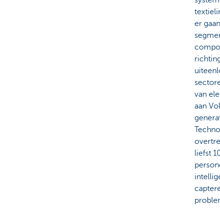
textiel
er gaa
segmen
compo
richtin
uiteen
sectore
van el
aan Vol
generat
Techno
overtre
liefst 
persone
intelli
captere
proble