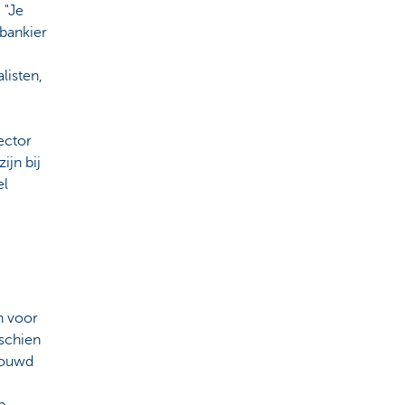
 "Je
 bankier
listen,
sector
ijn bij
el
n voor
sschien
bouwd
p