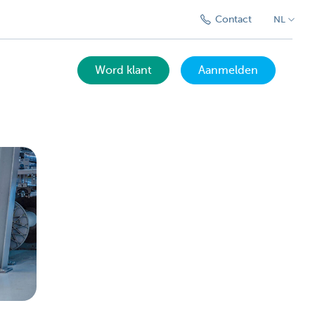
Contact
NL
Word klant
Aanmelden