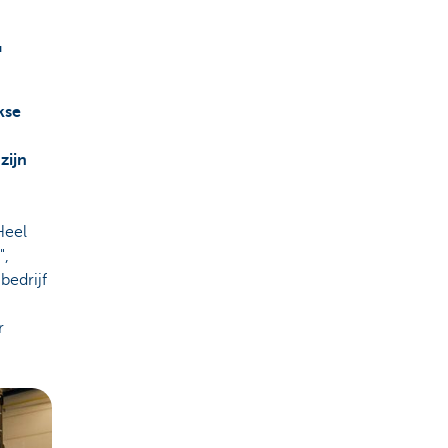
"
kse
zijn
Heel
",
bedrijf
r