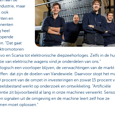
industrie, maar
n ook
ten en
nenten
g heel
lopende
n. "Dat gaat
ektromotoren
vo en Scania tot elektronische diepzeehorloges. Zelfs in de hu
ie van elektrische wagens vind je onderdelen van ons."
logisch een voorloper blijven, de verwachtingen van de markt
ffen: dat zijn de doelen van Vandewiele. Daarvoor stopt het m
10 procent van de omzet in investeringen en zowat 15 procent v
elsbestand werkt op onderzoek en ontwikkeling. "Artificiële
gentie zit bijvoorbeeld al lang in onze machines verwerkt. Sens
n signalen uit de omgeving en de machine leert zelf hoe ze
men moet oplossen."