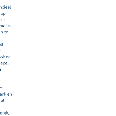
ncieel
 op
eer
ief is,
en er
lf
r
Ook de
oepel,
e
e
bank en
ral
grijk,