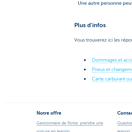
Une autre personne peut
Plus d’infos
Vous trouverez ici les répon
Dommages et acci
Pneus et changem
Carte carburant ou
Notre offre
Conta
Gestionnaire de flotte: prendre une
Questio
voiture en leasing
leasing