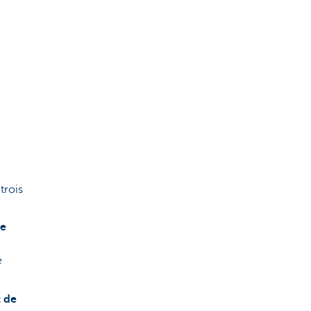
trois
de
e
 de