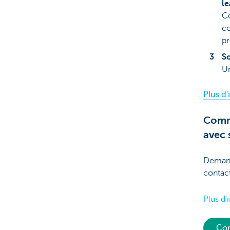
le
Co
co
pr
So
Un
Plus d'
Comme
avec 
Demand
contac
Plus d'
Con