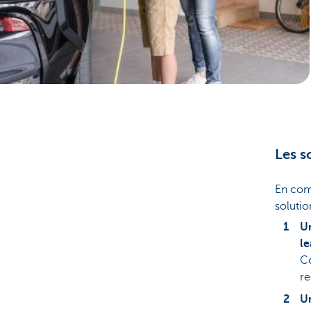
Corporate
Les s
En com
solutio
Un
le
Co
re
Un