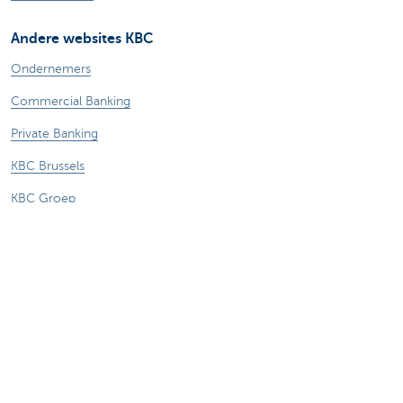
Andere websites KBC
Ondernemers
Commercial Banking
Private Banking
KBC Brussels
KBC Groep
Alle websites
Let op, geld lenen kost ook geld.
Juridische info
Privacyverklaring