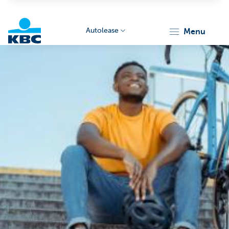
Autolease
menu
KBC
Corporate