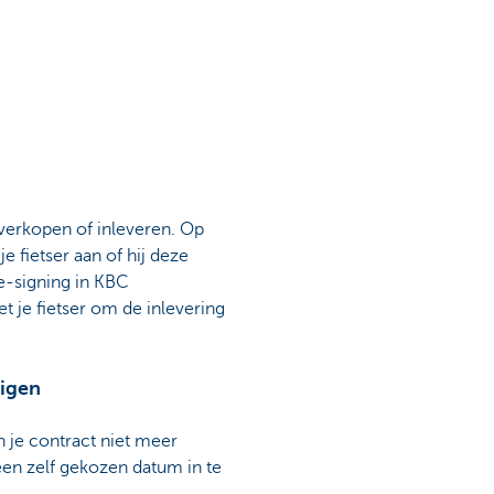
overkopen of inleveren. Op
 fietser aan of hij deze
e-signing in KBC
je fietser om de inlevering
digen
n je contract niet meer
een zelf gekozen datum in te