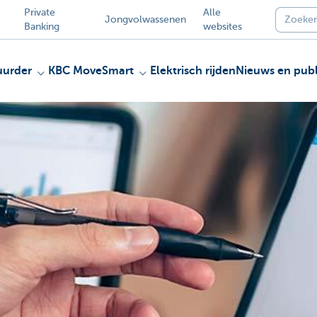
Private
Alle
Jongvolwassenen
Banking
websites
uurder
KBC MoveSmart
Elektrisch rijden
Nieuws en publ