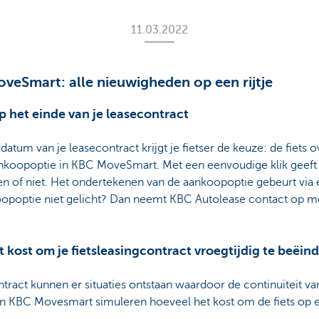
11.03.2022
veSmart: alle nieuwigheden op een rijtje
p het einde van je leasecontract
um van je leasecontract krijgt je fietser de keuze: de fiets 
nkoopoptie in KBC MoveSmart. Met een eenvoudige klik geeft je
en of niet. Het ondertekenen van de aankoopoptie gebeurt via 
poptie niet gelicht? Dan neemt KBC Autolease contact op met 
t kost om je fietsleasingcontract vroegtijdig te beëin
ontract kunnen er situaties ontstaan waardoor de continuïteit va
e in KBC Movesmart simuleren hoeveel het kost om de fiets op 