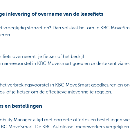
ige inlevering of overname van de leasefiets
act vroegtijdig stopzetten? Dan volstaat het om in KBC MoveSmar
veren.
iets overneemt: je fietser of het bedrijf.
rnamevoorstel in KBC Movesmart goed en ondertekent via e-s
r het verbrekingsvoorstel in KBC MoveSmart goedkeuren en o
u of je fietser om de effectieve inlevering te regelen.
es en bestellingen
Mobility Manager altijd met correcte offertes en bestellingen w
 KBC MoveSmart. De KBC Autolease-medewerkers vergelijken 