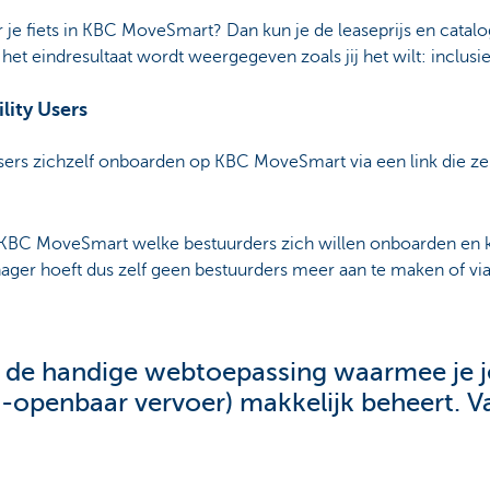
 je fiets in KBC MoveSmart? Dan kun je de leaseprijs en catalog
et eindresultaat wordt weergegeven zoals jij het wilt: inclusie
lity Users
sers zichzelf onboarden op KBC MoveSmart via een link die ze
n KBC MoveSmart welke bestuurders zich willen onboarden en
ager hoeft dus zelf geen bestuurders meer aan te maken of via
 de handige webtoepassing waarmee je j
-openbaar vervoer) makkelijk beheert. Va
ellen via e-signing … het kan allemaal vo
en -budgetten van jouw onderneming. Uni