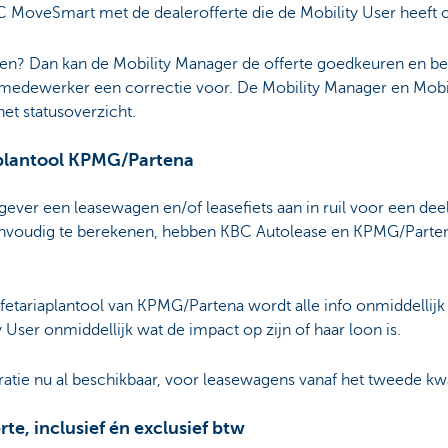
 MoveSmart met de dealerofferte die de Mobility User heeft 
n? Dan kan de Mobility Manager de offerte goedkeuren en beste
medewerker een correctie voor. De Mobility Manager en Mobil
het statusoverzicht.
aplantool KPMG/Partena
gever een leasewagen en/of leasefiets aan in ruil voor een dee
 eenvoudig te berekenen, hebben KBC Autolease en KPMG/Parte
fetariaplantool van KPMG/Partena wordt alle info onmiddellijk
y User onmiddellijk wat de impact op zijn of haar loon is.
gratie nu al beschikbaar, voor leasewagens vanaf het tweede kw
erte, inclusief én exclusief btw