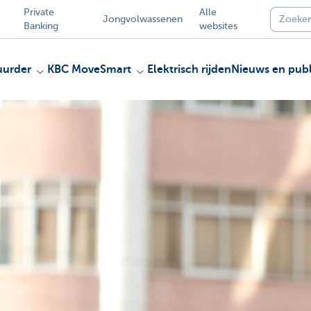
Private
Alle
Jongvolwassenen
Banking
websites
uurder
KBC MoveSmart
Elektrisch rijden
Nieuws en publ