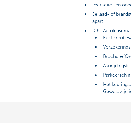
Instructie- en on
Je laad- of brandst
apart.
KBC Autoleasema
Kentekenbewij
Verzekerings
Brochure ‘Ov
Aanrijdingsfo
Parkeerschijf,
Het keuringsb
Gewest zijn i