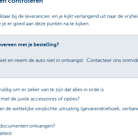
en controleren
aar bij de leverancier, en je kijkt verlangend uit naar de vrijh
e er goed aan deze punten na te kijken.
overeen met je bestelling?
niet en neem de auto niet in ontvangst. Contacteer ons onmi
dig om er zeker van te zijn dat alles in orde is.
ig met de juiste accessoires of opties?
an de wettelijke verplichte uitrusting (gevarendriehoek, verba
ddocumenten ontvangen?
attest