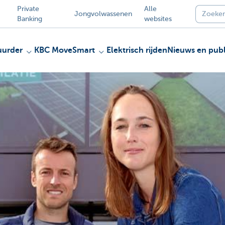
Private
Alle
Jongvolwassenen
Banking
websites
uurder
KBC MoveSmart
Elektrisch rijden
Nieuws en publ