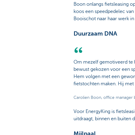
Boon onlangs fietsleasing o
koos een speedpedelec van 
Booischot naar haar werk in
Duurzaam DNA
Om mezelf gemotiveerd te h
bewust gekozen voor een spe
Hem volgen met een gewone
fietstochten maken. Hij met 
Carolien Boon, office manager b
Voor EnergyKing is fietslea
uitdraagt, binnen en buiten 
Mijlpaal