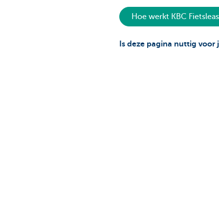
Hoe werkt KBC Fietsleas
Is deze pagina nuttig voor 
Ons aanbod
Contacteer o
Vlootbeheerder: een auto leasen
Vragen over je 
Vlootbeheerder: een fiets leasen
Contacteer ons
Bestuurder: je leasewagen