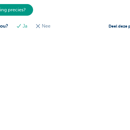
ing precies?
jou?
Ja
Nee
Deel deze 
ns
Over ons
leasewagen of leasefiets
KBC Autolease
 sales team
KBC Groep
Jobs