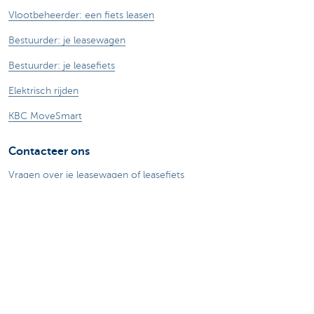
Vlootbeheerder: een fiets leasen
Bestuurder: je leasewagen
Bestuurder: je leasefiets
Elektrisch rijden
KBC MoveSmart
Contacteer ons
Vragen over je leasewagen of leasefiets
Contacteer ons sales team
Over ons
KBC Autolease
KBC Groep
Jobs