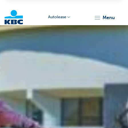
Autolease
menu
KBC
Corporate