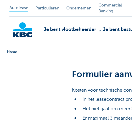
Commercial
Autolease
Particulieren
Ondernemen
Banking
Je bent vlootbeheerder
Je bent best
Home
KBC
Formulier aan
Kosten voor technische contr
In het leasecontract pr
Het niet gaat om meerko
Er maximaal 3 maanden 