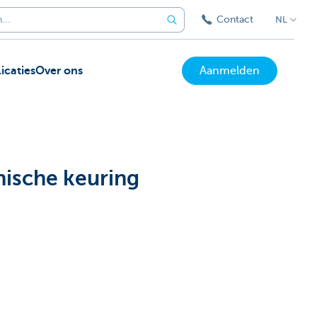
Contact
NL
icaties
Over ons
Aanmelden
nische keuring