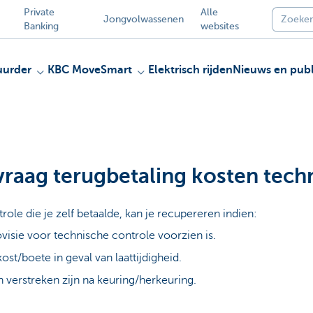
Private
Alle
Jongvolwassenen
Banking
websites
uurder
KBC MoveSmart
Elektrisch rijden
Nieuws en publ
vraag terugbetaling kosten tech
ole die je zelf betaalde, kan je recupereren indien:
ovisie voor technische controle voorzien is.
st/boete in geval van laattijdigheid.
verstreken zijn na keuring/herkeuring.