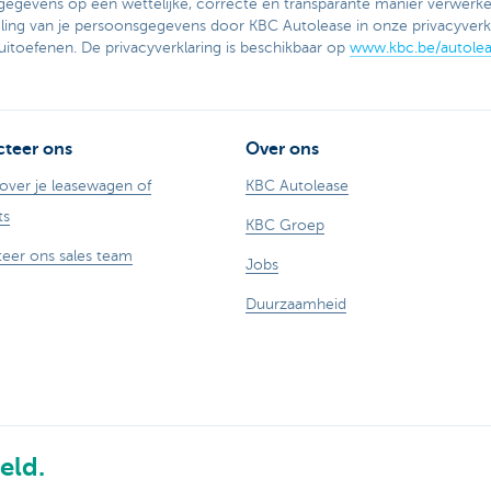
gegevens op een wettelijke, correcte en transparante manier verwerke
ling van je persoonsgegevens door KBC Autolease in onze privacyverkla
 uitoefenen. De privacyverklaring is beschikbaar op
www.kbc.be/autoleas
teer ons
Over ons
over je leasewagen of
KBC Autolease
ts
KBC Groep
eer ons sales team
Jobs
Duurzaamheid
eld.