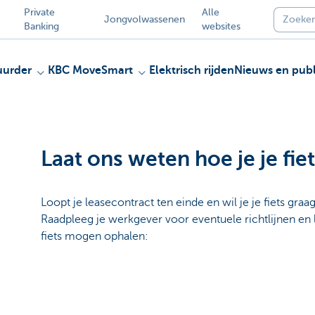
Private
Alle
Jongvolwassenen
Banking
websites
uurder
KBC MoveSmart
Elektrisch rijden
Nieuws en publ
Laat ons weten hoe je je fiet
Loopt je leasecontract ten einde en wil je je fiets graa
Raadpleeg je werkgever voor eventuele richtlijnen en
fiets mogen ophalen: