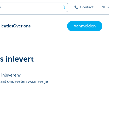
Contact
NL
icaties
Over ons
Aanmelden
s inlevert
g inleveren?
 laat ons weten waar we je