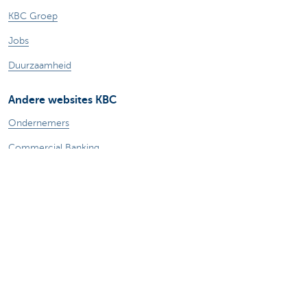
KBC Groep
Jobs
Duurzaamheid
Andere websites KBC
Ondernemers
Commercial Banking
Private Banking
KBC Brussels
KBC Groep
Alle websites
Let op, geld lenen kost ook geld.