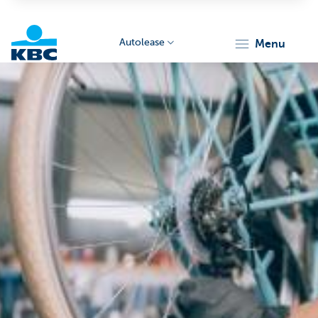
Autolease
menu
KBC
Corporate