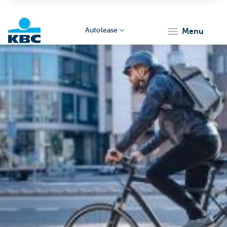
Autolease
menu
KBC
Corporate