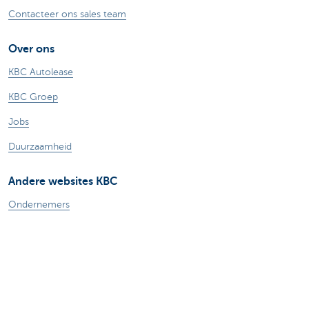
Contacteer ons sales team
Over ons
KBC Autolease
KBC Groep
Jobs
Duurzaamheid
Andere websites KBC
Ondernemers
Commercial Banking
Private Banking
KBC Brussels
KBC Groep