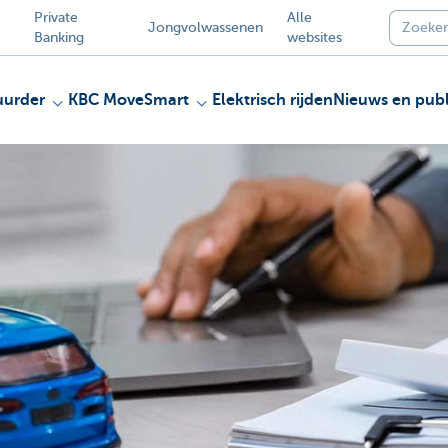
Private
Alle
Jongvolwassenen
Banking
websites
uurder
KBC MoveSmart
Elektrisch rijden
Nieuws en publ