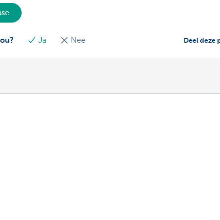
ase
jou?
Ja
Nee
Deel deze 
ns
Over ons
leasewagen of leasefiets
KBC Autolease
 sales team
KBC Groep
Jobs
Duurzaamheid