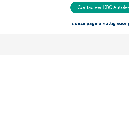
Contacteer KBC Autole
Is deze pagina nuttig voor 
Ons aanbod
Contacteer o
Vlootbeheerder: een auto leasen
Vragen over je 
Vlootbeheerder: een fiets leasen
Contacteer ons
Bestuurder: je leasewagen
Bestuurder: je leasefiets
Elektrisch rijden
KBC MoveSmart