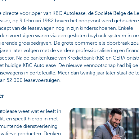
e directe voorloper van KBC Autolease, de Société Belge de L
ease), op 9 februari 1982 boven het doopvont werd gehouden 
ncept van de leasewagen nog in zijn kinderschoenen. Enkele
den voertuigen waren via een gesloten buyback systeem in o
onierende groeibedrijven. De grote commerciële doorbraak zo
jaren later volgen met de verdere professionalisering en finan
sector. Na de bankenfusie van Kredietbank (KB) en CERA ontst
et huidige KBC Autolease. De nieuwe vennootschap had bij de s
sewagens in portefeuille. Meer dan twintig jaar later staat de te
an 52 000 leasevoertuigen.
er
olease weet wat er leeft in
t, en speelt hierop in met
tmuntende dienstverlening
ovatieve producten. Denken