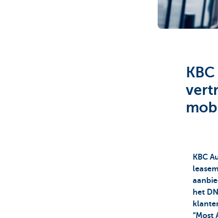
Corporate
KBC 
vert
mobi
KBC Au
leasem
aanbie
het DN
klante
“Most 