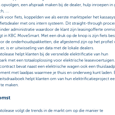
opvolgen, een afspraak maken bij de dealer, hulp inroepen in 
h, ….
ek voor fiets, koppelden we als eerste marktspeler het kassas
fietsdealer met ons intern systeem. Dit straight-through proce
nder administratie waardoor de klant zijn leasingofferte onmid
t in KBC MoveSmart. Met een druk op de knop is zijn fiets bes
or de onderhoudspakketten, die afgestemd zijn op het profiel 
er, is er uitwisseling van data met de lokale dealers.
olease helpt klanten bij de versnelde elektrificatie van hun
ark met een totaaloplossing voor elektrische leasevoertuigen
contract bevat naast een elektrische wagen ook een thuislaad
ment met laadpas waarmee je thuis en onderweg kunt laden. 
eitsdraaiboek helpt klanten om van hun elektrificatieproject e
 te maken.
omst
tolease volgt de trends in de markt om op die manier te