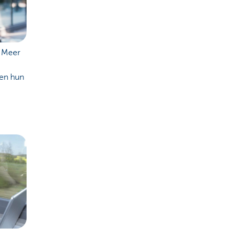
. Meer
gen hun