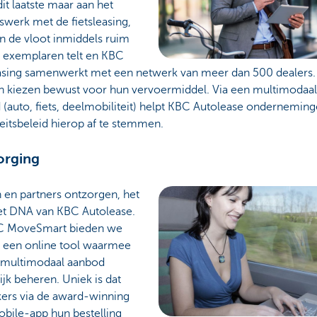
dit laatste maar aan het
swerk met de fietsleasing,
n de vloot inmiddels ruim
 exemplaren telt en KBC
easing samenwerkt met een netwerk van meer dan 500 dealers
 kiezen bewust voor hun vervoermiddel. Via een multimodaal
(auto, fiets, deelmobiliteit) helpt KBC Autolease ondernemin
eitsbeleid hierop af te stemmen.
orging
 en partners ontzorgen, het
het DNA van KBC Autolease.
C MoveSmart bieden we
n een online tool waarmee
 multimodaal aanbod
jk beheren. Uniek is dat
kers via de award-winning
bile-app hun bestelling