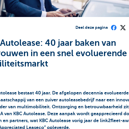
Deel deze pagina
Autolease: 40 jaar baken van
rouwen in een snel evoluerende
liteitsmarkt
tolease bestaat 40 jaar. De afgelopen decennia evolueerde
aatschappij van een zuiver autoleasebedrijf naar een innov
der van multimobiliteit. Ontzorging en betrouwbaarheid zit
A van KBC Autolease. Deze aanpak wordt geapprecieerd d
n en partners, wat KBC Autolease vorig jaar de link2fleet-a
Appreciated Leaseco” opleverde.