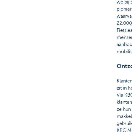
we bij 
pionier
waarva
22.000
Fietsl
mensen
aanbod 
mobilit
Ontz
Klanten
zit in 
Via KB
klante
ze hun
makkeli
gebrui
KBC Mo