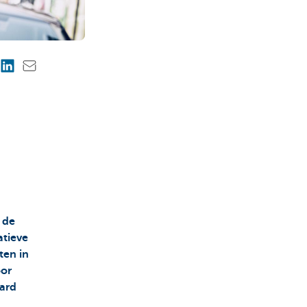
 de
atieve
ten in
oor
ward