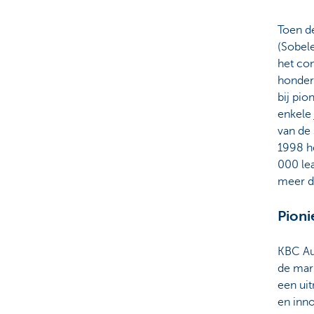
Toen d
(Sobel
het co
honder
bij pi
enkele 
van de 
1998 h
000 lea
meer d
Pioni
KBC Aut
de mark
een ui
en inn