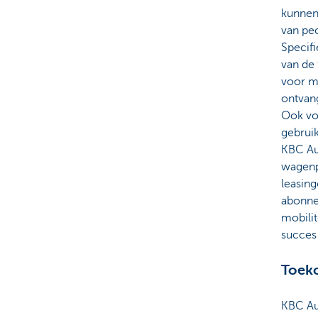
kunnen 
van pec
Specifi
van de 
voor mi
ontvang
Ook vo
gebruik
KBC Aut
wagenp
leasing
abonne
mobilit
succes
Toek
KBC Au