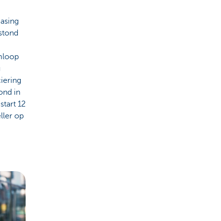
easing
stond
mloop
u
ciering
ond in
tart 12
ller op