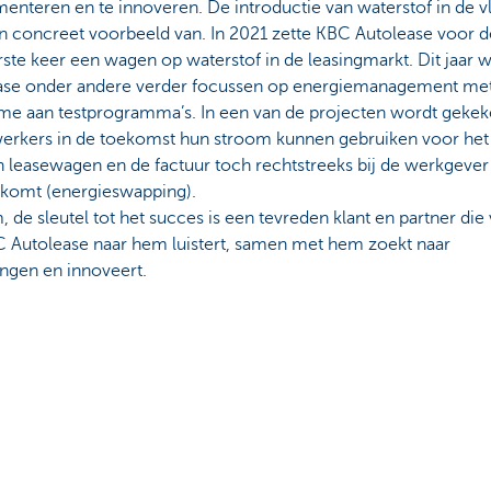
enteren en te innoveren. De introductie van waterstof in de vl
en concreet voorbeeld van. In 2021 zette KBC Autolease voor d
rste keer een wagen op waterstof in de leasingmarkt. Dit jaar 
ase onder andere verder focussen op energiemanagement me
me aan testprogramma’s. In een van de projecten wordt geke
rkers in de toekomst hun stroom kunnen gebruiken voor het
n leasewagen en de factuur toch rechtstreeks bij de werkgever
tkomt (energieswapping).
 de sleutel tot het succes is een tevreden klant en partner die 
C Autolease naar hem luistert, samen met hem zoekt naar
ingen en innoveert.