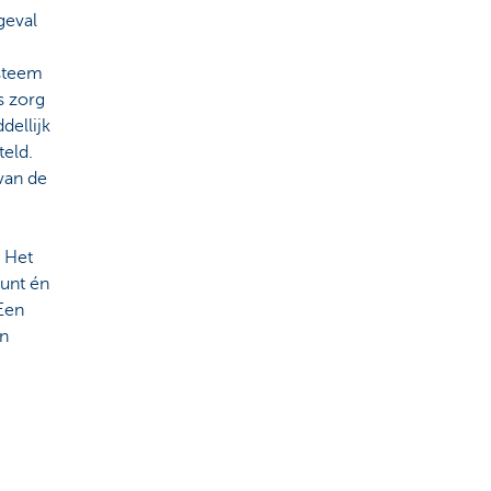
geval
ysteem
s zorg
dellijk
teld.
van de
. Het
punt én
Een
en