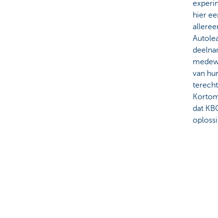
experim
hier e
alleree
Autole
deelna
medewe
van hu
terech
Kortom,
dat KB
oploss