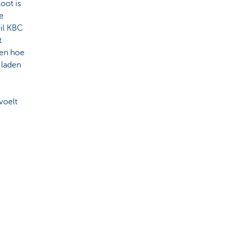
oot is
e
wil KBC
t
ken hoe
 laden
voelt