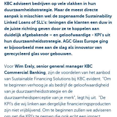
KBC adviseert bedrijven op vele vlakken in hun
duurzaamheidsstrategie. Maar de meest directe
aanpak is misschien wel de zogenaamde Sustainability
Linked Loans of SLL’s: leningen die klanten een duw in
de juiste richting geven door ze te koppelen aan
duidelijk afgebakende – en geloofwaardige - KPI’s uit
hun duurzaamheidsstrategie. AGC Glass Europe ging
er bijvoorbeeld mee aan de slag als innovator van
gerecycleerd glas voor gebouwen.
Voor
Wim Eraly, senior general manager KBC
Commercial Banking
, zijn de voordelen van het aanbod
van Sustainable Financing Solutions bij KBC evident. "Om
te beginnen verhoog je als bedrijf de geloofwaardigheid
van je duurzaamheidsstrategie en de
duurzaamheidsperceptie van je merk", legt hij uit. "De
KPI’s die wij linken aan dergelijke financieringsproducten
zijn niet vrijblijvend. Om te beginnen zullen we adviseren
om net die KPI’s te nemen die ook echt een impact