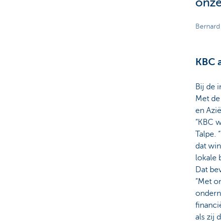
onze
Bernard
KBC a
Bij de 
Met de
en Azië
“KBC wa
Talpe. 
dat win
lokale 
Dat be
“Met on
ondern
financi
als zij