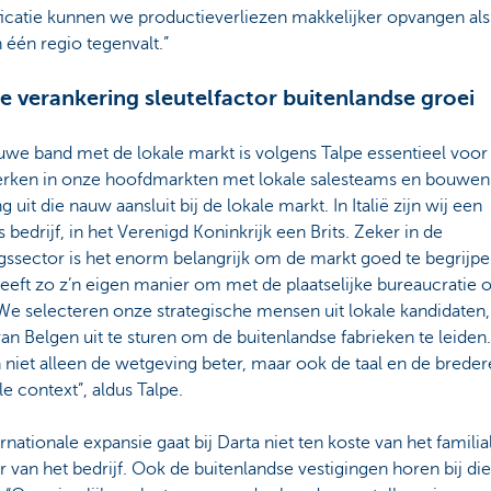
ficatie kunnen we productieverliezen makkelijker opvangen als
 één regio tegenvalt.”
e verankering sleutelfactor buitenlandse groei
we band met de lokale markt is volgens Talpe essentieel voor 
rken in onze hoofdmarkten met lokale salesteams en bouwen
g uit die nauw aansluit bij de lokale markt. In Italië zijn wij een
ns bedrijf, in het Verenigd Koninkrijk een Brits. Zeker in de
ssector is het enorm belangrijk om de markt goed te begrijpe
eeft zo z’n eigen manier om met de plaatselijke bureaucratie 
We selecteren onze strategische mensen uit lokale kandidaten,
van Belgen uit te sturen om de buitenlandse fabrieken te leiden
niet alleen de wetgeving beter, maar ook de taal en de breder
le context”, aldus Talpe.
rnationale expansie gaat bij Darta niet ten koste van het familia
r van het bedrijf. Ook de buitenlandse vestigingen horen bij die