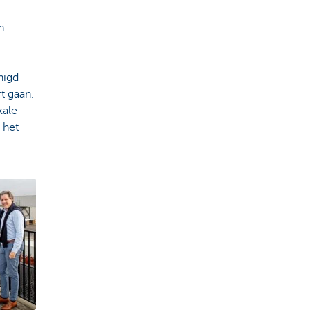
n
nigd
t gaan.
kale
 het