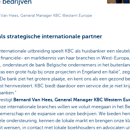
 bedrijven
 Van Hees, General Manager KBC Western Europe
ls strategische internationale partner
internationale uitbreiding speelt KBC als huisbankier een sleutel
 financiële- en marktkennis van haar branches in West-Europa
, ondersteunt de bank Belgische ondernemers in het buitenlan
s een grote hulp bij onze projecten in Engeland en Italië”, zeg
“De bank ziet het grotere plaatje, en kent ons als een gezond be
st herinvesteert. KBC biedt daardoor een service die je niet krij
banken.”
vestigt
Bernard Van Hees, General Manager KBC Western Eu
ze internationale branches willen we voluit meegaan in het Be
emerschap en de expansie van onze bedrijven. We bieden hen
ële ondersteuning, kennen de lokale markt en brengen onze kl
 dit wensen, in contact met lokale boekhouders en advocaten ui