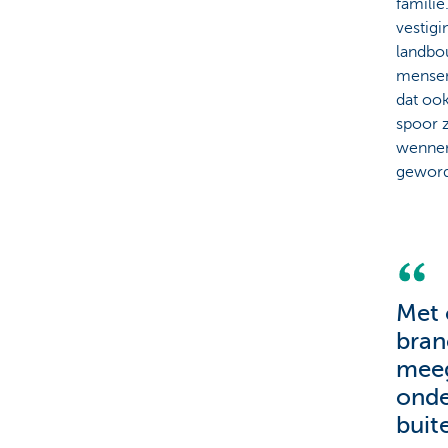
familie
vestigi
landbo
mensen 
dat ook
spoor 
wennen
geword
Met 
bran
meeg
onde
buit