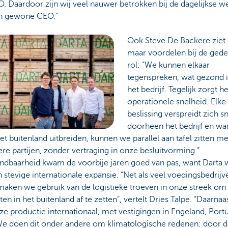
 Daardoor zijn wij veel nauwer betrokken bij de dagelijkse w
n gewone CEO.”
Ook Steve De Backere ziet 
maar voordelen bij de ged
rol: “We kunnen elkaar
tegenspreken, wat gezond i
het bedrijf. Tegelijk zorgt h
operationele snelheid. Elke
beslissing verspreidt zich s
doorheen het bedrijf en w
et buitenland uitbreiden, kunnen we parallel aan tafel zitten me
e partijen, zonder vertraging in onze besluitvorming.”
ndbaarheid kwam de voorbije jaren goed van pas, want Darta 
 stevige internationale expansie. “Net als veel voedingsbedrijv
 maken we gebruik van de logistieke troeven in onze streek om
en in het buitenland af te zetten”, vertelt Dries Talpe. “Daarnaa
e productie internationaal, met vestigingen in Engeland, Port
 We doen dit onder andere om klimatologische redenen: door d