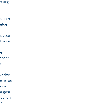
erking
alleen
eelde
s voor
et voor
nel
anneer
t
werkte
en in de
 onze
st gaat
ugal en
ie