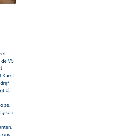
rol.
, de VS
d.
t Karel
drijf
gt bij
rope
.
lgisch
anten,
t ons