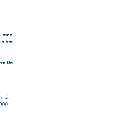
ei mee
in het
rre De
r
,
m dit
.000