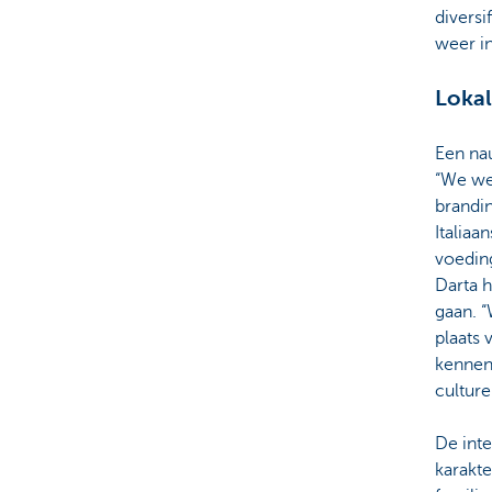
diversi
weer in
Lokal
Een nau
“We we
brandin
Italiaa
voeding
Darta h
gaan. “
plaats 
kennen 
culture
De inte
karakte