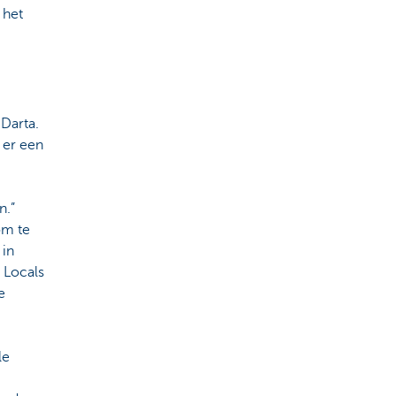
 het
Darta.
 er een
n.”
om te
 in
. Locals
e
le