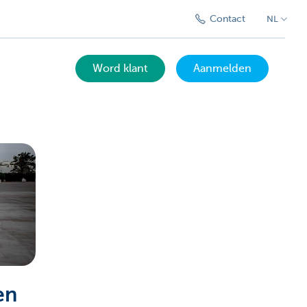
Contact
NL
Word klant
Aanmelden
en