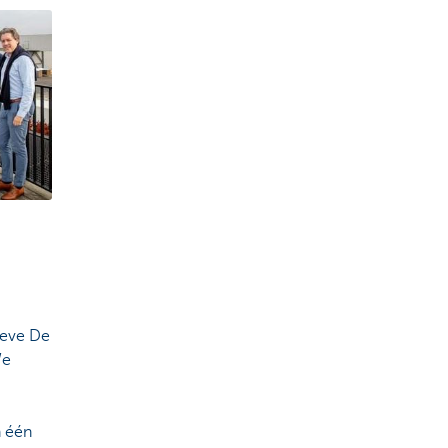
teve De
We
n één