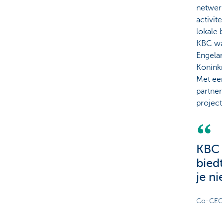
netwerk
activit
lokale 
KBC was
Engelan
Koninkr
Met een
partner
project
KBC 
bied
je ni
Co-CEO'