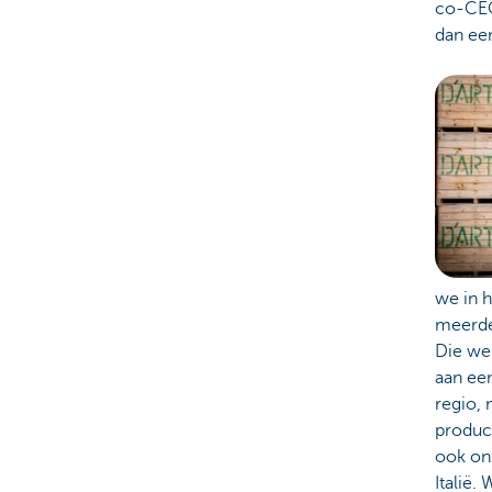
co-CEO.
dan ee
we in h
meerder
Die we
aan een
regio,
product
ook onz
Italië.