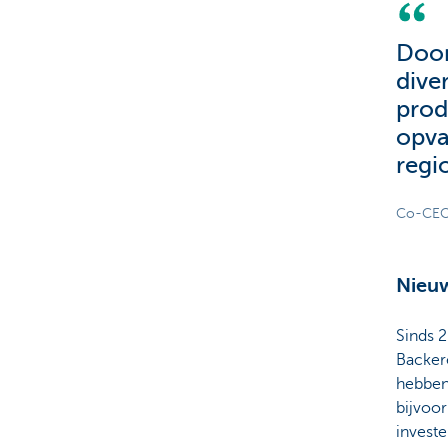
Door
dive
prod
opva
regi
Co-CEO'
Nieuw
Sinds 2
Backere
hebben 
bijvoo
investe