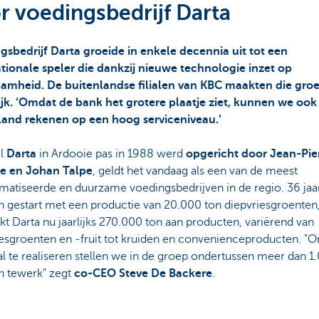
r voedingsbedrijf Darta
gsbedrijf Darta groeide in enkele decennia uit tot een
ationale speler die dankzij nieuwe technologie inzet op
amheid. De buitenlandse filialen van KBC maakten die gro
jk. ‘Omdat de bank het grotere plaatje ziet, kunnen we ook 
land rekenen op een hoog serviceniveau.’
l
Darta
in Ardooie pas in 1988 werd
opgericht door Jean-Pie
e en Johan Talpe
, geldt het vandaag als een van de meest
matiseerde en duurzame voedingsbedrijven in de regio. 36 jaa
n gestart met een productie van 20.000 ton diepvriesgroenten
t Darta nu jaarlijks 270.000 ton aan producten, variërend van
esgroenten en -fruit tot kruiden en convenienceproducten. "O
l te realiseren stellen we in de groep ondertussen meer dan 1
 tewerk" zegt
co-CEO Steve De Backere
.