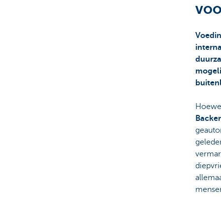
voo
Corporate
Voedin
intern
duurza
mogeli
buiten
Hoewe
Backer
geauto
gelede
vermark
diepvri
allemaa
mensen