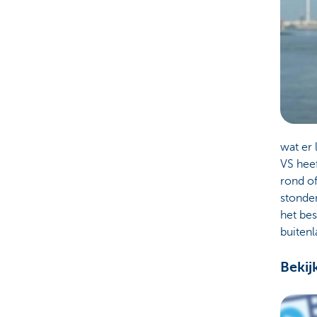
wat er
VS hee
rond o
stonde
het bes
buitenl
Bekij