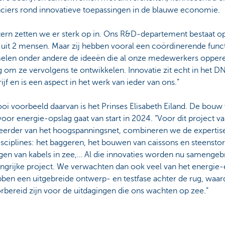
nciers rond innovatieve toepassingen in de blauwe economie.
tern zetten we er sterk op in. Ons R&D-departement bestaat op
 uit 2 mensen. Maar zij hebben vooral een coördinerende funct
elen onder andere de ideeën die al onze medewerkers opper
 om ze vervolgens te ontwikkelen. Innovatie zit echt in het D
rijf en is een aspect in het werk van ieder van ons.”
i voorbeeld daarvan is het Prinses Elisabeth Eiland. De bouw 
voor energie-opslag gaat van start in 2024. “Voor dit project van
eerder van het hoogspanningsnet, combineren we de expertise 
sciplines: het baggeren, het bouwen van caissons en steenstor
gen van kabels in zee,… Al die innovaties worden nu samengeb
angrijke project. We verwachten dan ook veel van het energie-
ben een uitgebreide ontwerp- en testfase achter de rug, waa
bereid zijn voor de uitdagingen die ons wachten op zee.”