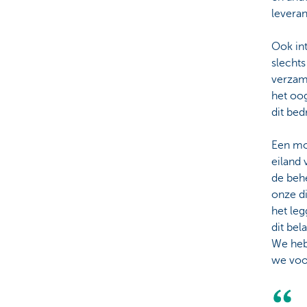
levera
Ook in
slechts
verzam
het oog
dit bed
Een moo
eiland 
de beh
onze di
het leg
dit bel
We heb
we voor