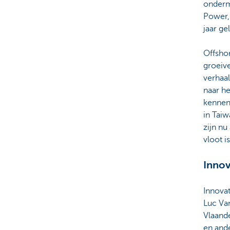
onderm
Power, 
jaar g
Offsho
groeive
verhaal
naar he
kennen 
in Tai
zijn n
vloot i
Innov
Innova
Luc Van
Vlaand
en and