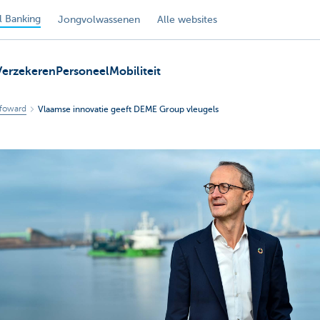
 Banking
Jongvolwassenen
Alle websites
Verzekeren
Personeel
Mobiliteit
foward
Vlaamse innovatie geeft DEME Group vleugels