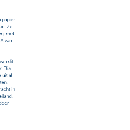
 papier
ie. Ze
en, met
NA van
van dit
 Elia,
uit al
ten,
racht in
eiland.
rdoor