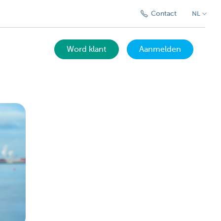
Contact
NL
Word klant
Aanmelden