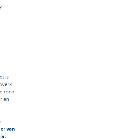
r
et is
etwerk
ng rond
r en
e
der van
ial