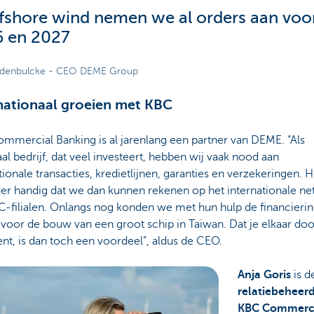
ffshore wind nemen we al orders aan voo
 en 2027
ndenbulcke - CEO DEME Group
nationaal groeien met KBC
mmercial Banking is al jarenlang een partner van DEME. “Als
l bedrijf, dat veel investeert, hebben wij vaak nood aan
tionale transacties, kredietlijnen, garanties en verzekeringen. H
der handig dat we dan kunnen rekenen op het internationale n
C-filialen. Onlangs nog konden we met hun hulp de financieri
 voor de bouw van een groot schip in Taiwan. Dat je elkaar doo
nt, is dan toch een voordeel”, aldus de CEO.
Anja Goris
is d
relatiebeheer
KBC Commerc