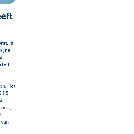
eft
mt, is
bijna
ld
rtelt
en. Het
 1,5
ar
 ons”,
t
 van