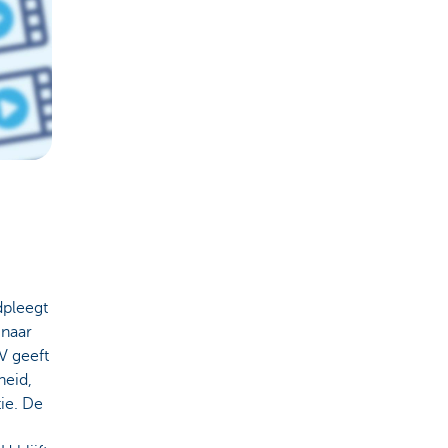
adpleegt
 naar
V geeft
heid,
ie. De