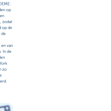
 DEME:
den op
een
, zodat
d op de
n de
 en van
. In de
den
York
n zo
e
erd.