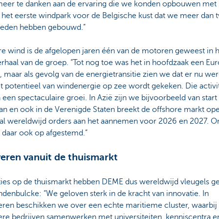
eer te danken aan de ervaring die we konden opbouwen met
het eerste windpark voor de Belgische kust dat we meer dan t
eleden hebben gebouwd.”
re wind is de afgelopen jaren één van de motoren geweest in 
rhaal van de groep. “Tot nog toe was het in hoofdzaak een Eu
, maar als gevolg van de energietransitie zien we dat er nu we
t potentieel van windenergie op zee wordt gekeken. Die activi
een spectaculaire groei. In Azië zijn we bijvoorbeeld van star
wan en ook in de Verenigde Staten breekt de offshore markt op
u al wereldwijd orders aan het aannemen voor 2026 en 2027. O
s daar ook op afgestemd.”
eren vanuit de thuismarkt
ties op de thuismarkt hebben DEME dus wereldwijd vleugels g
denbulcke: “We geloven sterk in de kracht van innovatie. In
eren beschikken we over een echte maritieme cluster, waarbi
ere bedrijven samenwerken met universiteiten, kenniscentra e