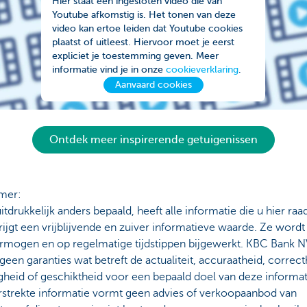
Hier staat een ingesloten video die van
Youtube afkomstig is. Het tonen van deze
video kan ertoe leiden dat Youtube cookies
plaatst of uitleest. Hiervoor moet je eerst
expliciet je toestemming geven. Meer
informatie vind je in onze
cookieverklaring
.
Aanvaard cookies
Ontdek meer inspirerende getuigenissen
imer:
uitdrukkelijk anders bepaald, heeft alle informatie die u hier ra
rijgt een vrijblijvende en zuiver informatieve waarde. Ze wordt
ermogen en op regelmatige tijdstippen bijgewerkt. KBC Bank N
geen garanties wat betreft de actualiteit, accuraatheid, correct
gheid of geschiktheid voor een bepaald doel van deze informat
erstrekte informatie vormt geen advies of verkoopaanbod van