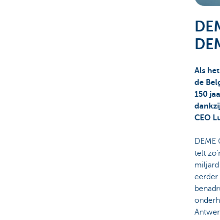
Corporate
DEM
DEM
Als he
de Bel
150 ja
dankzi
CEO L
DEME Gr
telt zo
miljard
eerder.
benadr
onderh
Antwer