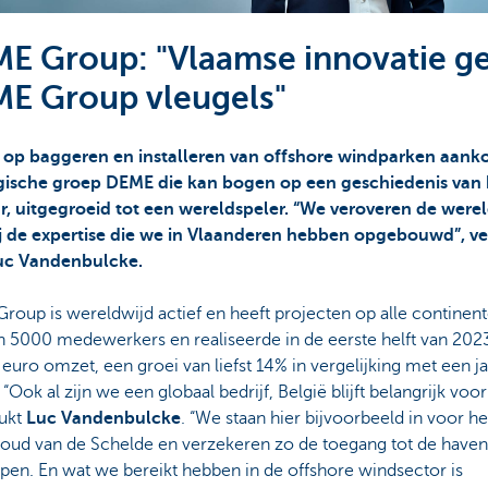
E Group: "Vlaamse innovatie ge
E Group vleugels"
t op baggeren en installeren van offshore windparken aanko
gische groep DEME die kan bogen op een geschiedenis van 
ar, uitgegroeid tot een wereldspeler. “We veroveren de were
j de expertise die we in Vlaanderen hebben opgebouwd”, ve
uc Vandenbulcke.
oup is wereldwijd actief en heeft projecten op alle continent
’n 5000 medewerkers en realiseerde in de eerste helft van 2023
 euro omzet, een groei van liefst 14% in vergelijking met een ja
 “Ook al zijn we een globaal bedrijf, België blijft belangrijk voor
ukt
Luc Vandenbulcke
. “We staan hier bijvoorbeeld in voor he
oud van de Schelde en verzekeren zo de toegang tot de haven
pen. En wat we bereikt hebben in de offshore windsector is