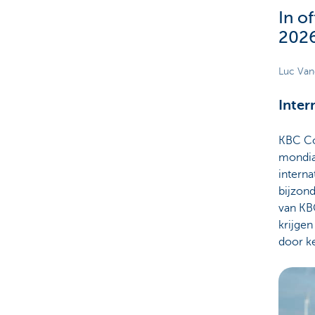
In o
2026
Luc Va
Inter
KBC Co
mondiaa
interna
bijzon
van KB
krijgen
door ke