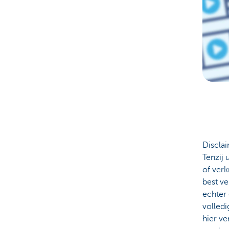
Discla
Tenzij 
of verk
best v
echter 
volledi
hier v