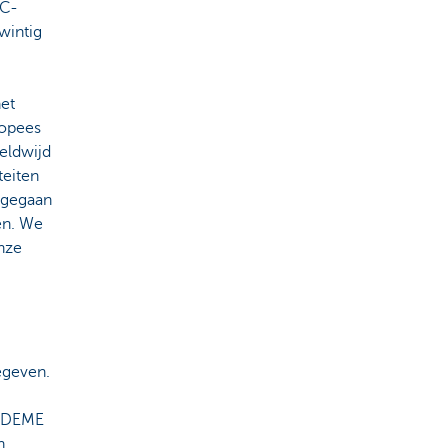
 C-
wintig
het
ropees
reldwijd
teiten
t gegaan
en. We
nze
egeven.
j DEME
n