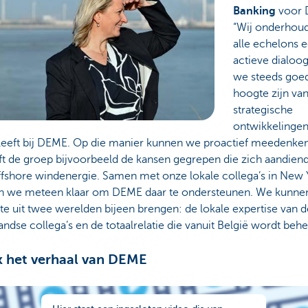
Banking
voor
“Wij onderhou
alle echelons 
actieve dialoog
we steeds goe
hoogte zijn va
strategische
ontwikkelingen
 leeft bij DEME. Op die manier kunnen we proactief meedenken
ft de groep bijvoorbeeld de kansen gegrepen die zich aandien
ffshore windenergie. Samen met onze lokale collega’s in New 
n we meteen klaar om DEME daar te ondersteunen. We kunne
te uit twee werelden bijeen brengen: de lokale expertise van d
andse collega’s en de totaalrelatie die vanuit België wordt behe
k het verhaal van DEME