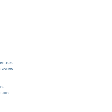
breuses
us avons
nt,
ction