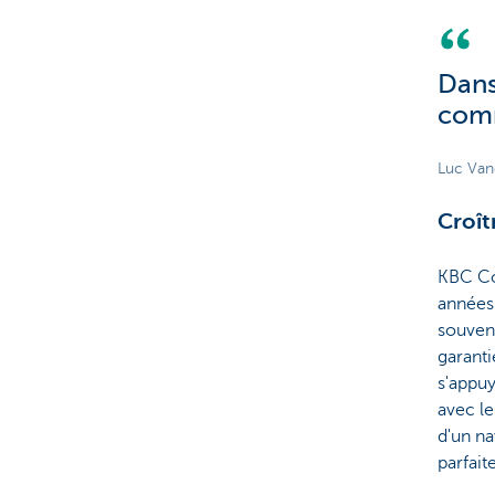
Dans
comm
Luc Va
Croît
KBC Co
années.
souvent
garanti
s'appuy
avec le
d'un na
parfait