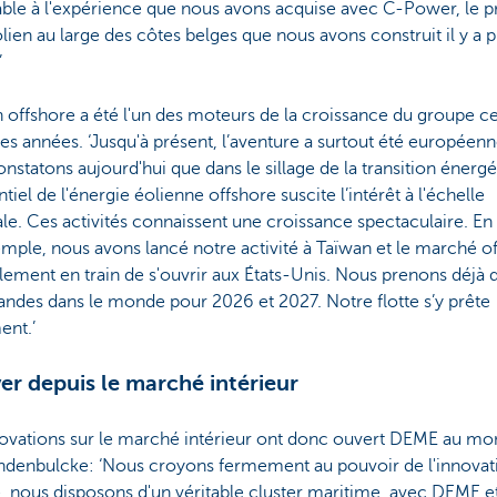
able à l'expérience que nous avons acquise avec C-Power, le 
lien au large des côtes belges que nous avons construit il y a p
’
n offshore a été l'un des moteurs de la croissance du groupe c
es années. ‘Jusqu'à présent, l’aventure a surtout été européenn
nstatons aujourd'hui que dans le sillage de la transition énergé
ntiel de l'énergie éolienne offshore suscite l’intérêt à l'échelle
e. Ces activités connaissent une croissance spectaculaire. En 
mple, nous avons lancé notre activité à Taïwan et le marché o
lement en train de s'ouvrir aux États-Unis. Nous prenons déjà 
des dans le monde pour 2026 et 2027. Notre flotte s’y prête
ent.’
er depuis le marché intérieur
novations sur le marché intérieur ont donc ouvert DEME au mo
ndenbulcke: ‘Nous croyons fermement au pouvoir de l'innovat
, nous disposons d'un véritable cluster maritime, avec DEME e