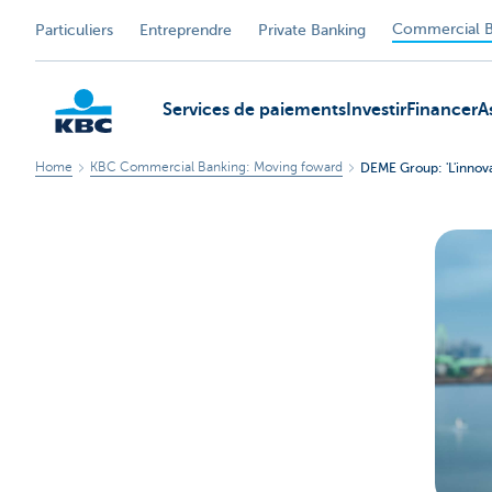
Commercial B
Particuliers
Entreprendre
Private Banking
Services de paiements
Investir
Financer
A
Home
KBC Commercial Banking: Moving foward
DEME Group: 'L'innov
KBC