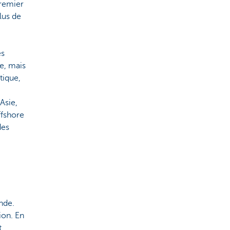
premier
lus de
es
e, mais
tique,
Asie,
ffshore
des
nde.
ion. En
t