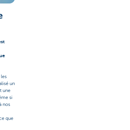
e
est
que
 les
alisé un
it une
ême si
à nos
 ce que