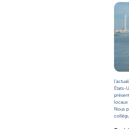
l’actua
États-U
présent
locaux 
Nous po
collègu