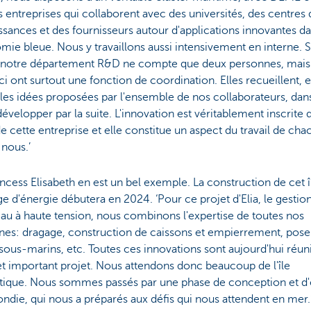
s entreprises qui collaborent avec des universités, des centres 
sances et des fournisseurs autour d'applications innovantes d
mie bleue. Nous y travaillons aussi intensivement en interne. S
, notre département R&D ne compte que deux personnes, mais
ci ont surtout une fonction de coordination. Elles recueillent, 
 les idées proposées par l'ensemble de nos collaborateurs, dans
développer par la suite. L'innovation est véritablement inscrite 
e cette entreprise et elle constitue un aspect du travail de cha
 nous.’
rincess Elisabeth en est un bel exemple. La construction de cet î
e d'énergie débutera en 2024. ‘Pour ce projet d'Elia, le gestio
au à haute tension, nous combinons l'expertise de toutes nos
ines: dragage, construction de caissons et empierrement, pose
sous-marins, etc. Toutes ces innovations sont aujourd'hui réun
t important projet. Nous attendons donc beaucoup de l'île
tique. Nous sommes passés par une phase de conception et d'
ndie, qui nous a préparés aux défis qui nous attendent en mer.