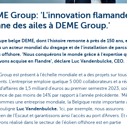
E Group: 'L'innovation flamand
ne des ailes à DEME Group.'
upe belge DEME, dont l'histoire remonte à près de 150 ans, 
 un acteur mondial du dragage et de l’installation de parcs
s offshore. ‘Nous conquérons le monde grâce à l'expertise 
vons acquise en Flandre’, déclare Luc Vandenbulcke, CEO.
oup est présent à l’échelle mondiale et a des projets sur tous
nts. L’entreprise emploie quelque 5 000 collaborateurs et a ré
 d'affaires de 1,5 milliard d'euros au premier semestre 2023, so
ance de pas moins de 14% par rapport à l'année précédente. ‘M
ommes une entreprise mondiale, la Belgique reste importante 
souligne
Luc Vandenbulcke.
‘Ici, par exemple, nous assurons
tien de l'Escaut et garantissons ainsi l'accès au port d'Anvers. Et
ons réalisé dans le secteur de l'éolien offshore est en partie