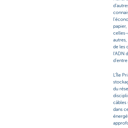
d'autre
connais
l'écono
papier
celles-
autres,
de les 
l'ADN d
d'entre
L'Île P
stockag
du rése
discipl
câbles 
dans ce
énergé
approfo