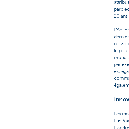
attribu
parc éo
20 ans.
L'éolie
dernièr
nous co
le pote
mondial
par exe
est éga
comman
égalem
Innov
Les in
Luc Va
Flandre