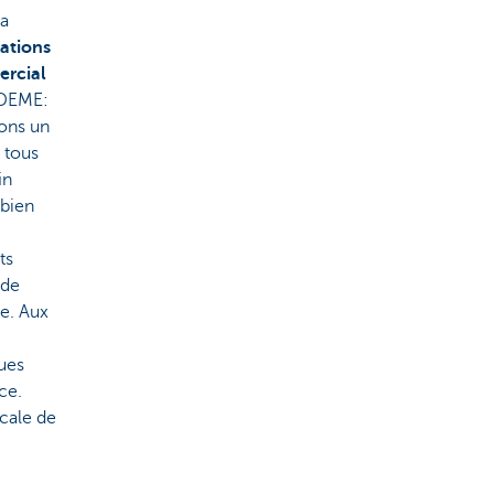
la
ations
rcial
DEME:
ons un
à tous
in
 bien
ts
 de
ve. Aux
ues
ce.
ocale de