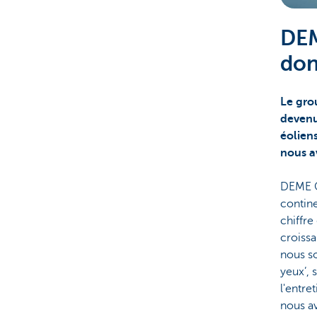
Corporate
DEM
don
Le gro
devenu
éolien
nous a
DEME Gr
contine
chiffre
croiss
nous s
yeux’, 
l'entre
nous av