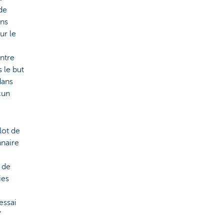
de
ans
ur le
entre
 le but
dans
cun
lot de
nnaire
 de
ies
essai
’