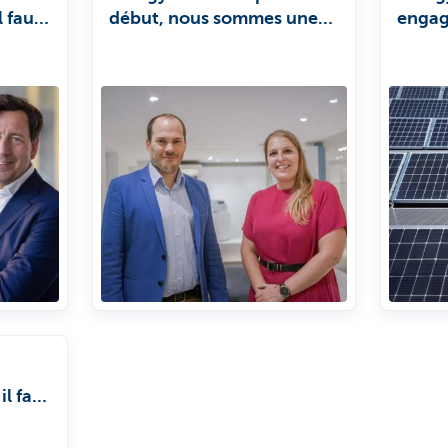
l faut
début, nous sommes une
engag
ent.'
entreprise humaine qui se
engag
concentre sur l'ESG.'
il faut
de