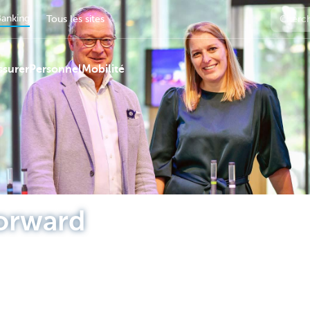
anking
Tous les sites
ssurer
Personnel
Mobilité
orward