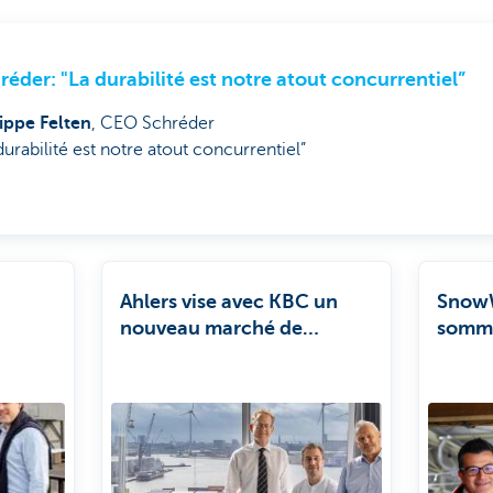
réder: "La durabilité est notre atout concurrentiel”
lippe Felten
, CEO Schréder
durabilité est notre atout concurrentiel”
Ahlers vise avec KBC un
SnowW
nouveau marché de
somme
re
croissance en Asie du Sud-
matiè
onnes
Est
qu’en
durabi