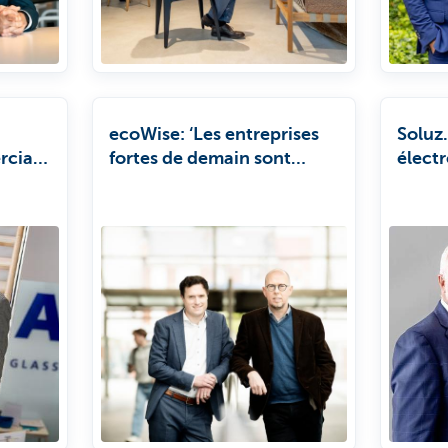
ecoWise: ‘Les entreprises
Soluz.
rcial
fortes de demain sont
élect
les
celles qui placent le
inves
 des
développement durable au
fois’
cœur de leur stratégie.'