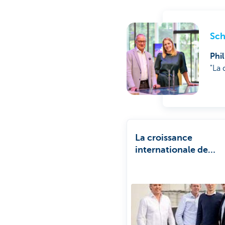
Sch
Phi
"La 
La croissance
internationale de
l'entreprise alimentai
Darta est entre de b
mains