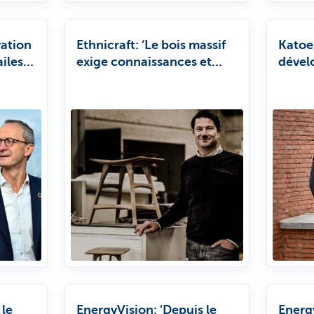
vation
Ethnicraft: ‘Le bois massif
Katoen
iles à
exige connaissances et
dével
savoir-faire.’
une q
 le
EnergyVision: 'Depuis le
Energ