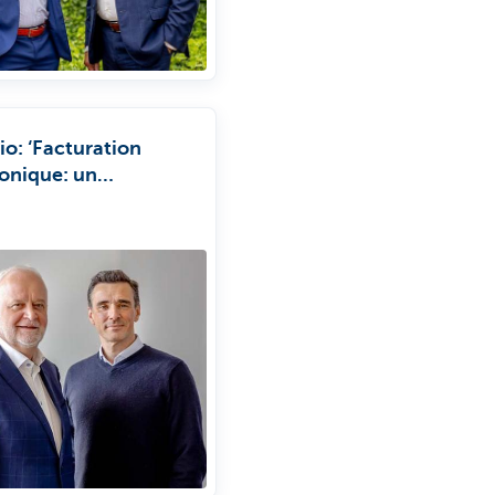
io: ‘Facturation
ronique: un
tissement récupéré 10