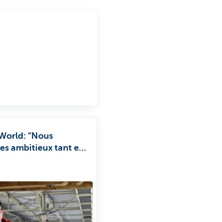
orld: “Nous
s ambitieux tant en
re de croissance
 matière de
lité”