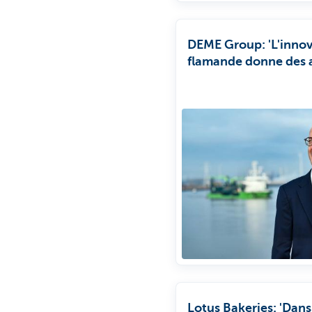
DEME Group: 'L'inno
flamande donne des a
DEME Group.'
Lotus Bakeries: 'Dans