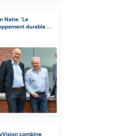
 Natie: 'Le
oppement durable est
uestion de bon sens.'
yVision combine