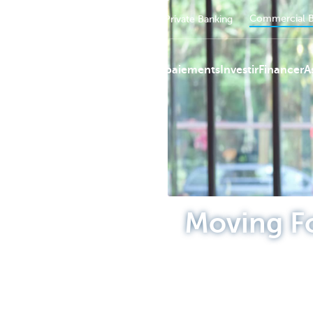
Commercial B
Particuliers
Entreprendre
Private Banking
Services de paiements
Investir
Financer
A
KBC
Moving F