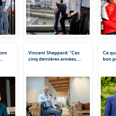
ons
Vincent Sheppard: "Ces
Ce qui
cinq dernières années,
bon p
ns"
nous avons connu une
croissance moyenne de
12% par an, grâce à de
nouvelles collections et à
notre expansion sur de
nouveaux marchés."