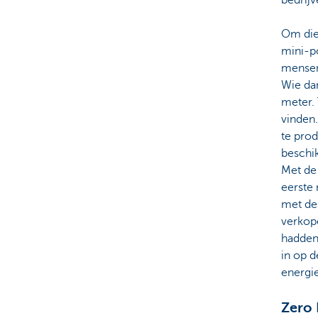
Om die 
mini-p
mensen
Wie da
meter.
vinden
te prod
beschik
Met de
eerste 
met de
verkope
hadden
in op 
energi
Zero