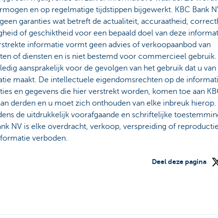
ermogen en op regelmatige tijdstippen bijgewerkt. KBC Bank N
geen garanties wat betreft de actualiteit, accuraatheid, correct
gheid of geschiktheid voor een bepaald doel van deze informat
erstrekte informatie vormt geen advies of verkoopaanbod van
en of diensten en is niet bestemd voor commercieel gebruik. U
lledig aansprakelijk voor de gevolgen van het gebruik dat u van
atie maakt. De intellectuele eigendomsrechten op de informati
aties en gegevens die hier verstrekt worden, komen toe aan K
aan derden en u moet zich onthouden van elke inbreuk hierop.
ens de uitdrukkelijk voorafgaande en schriftelijke toestemmin
k NV is elke overdracht, verkoop, verspreiding of reproducti
nformatie verboden.
Deel deze pagina