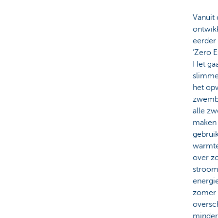
Vanuit 
ontwik
eerder 
‘Zero E
Het ga
slimme
het op
zwemba
alle z
maken 
gebrui
warmt
over z
stroom
energie
zomer 
oversc
minder