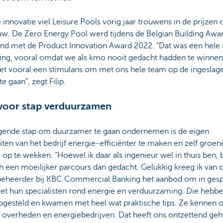
 innovatie viel Leisure Pools vorig jaar trouwens in de prijzen 
uw. De Zero Energy Pool werd tijdens de Belgian Building Awa
nd met de Product Innovation Award 2022. “Dat was een hele f
sing, vooral omdat we als kmo nooit gedacht hadden te winnen
 het vooral een stimulans om met ons hele team op de ingesla
te gaan”, zegt Filip.
voor stap verduurzamen
gende stap om duurzamer te gaan ondernemen is de eigen
eiten van het bedrijf energie-efficiënter te maken en zelf groen
op te wekken. “Hoewel ik daar als ingenieur wel in thuis ben, 
h een moeilijker parcours dan gedacht. Gelukkig kreeg ik van 
ebeheerder bij KBC Commercial Banking het aanbod om in gesp
et hun specialisten rond energie en verduurzaming. Die hebb
opgesteld en kwamen met heel wat praktische tips. Ze kennen 
 overheden en energiebedrijven. Dat heeft ons ontzettend geh