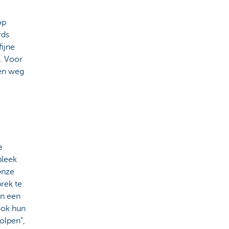
op
rds
ijne
. Voor
gen weg
e
bleek
onze
rek te
en een
ook hun
olpen”,