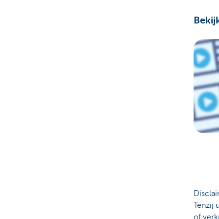
Bekij
Discla
Tenzij 
of verk