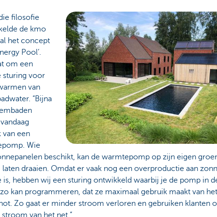
die filosofie
kelde de kmo
al het concept
nergy Pool’.
at om een
 sturing voor
warmen van
dwater. “Bijna
wembaden
vandaag
k van een
epomp. Wie
onnepanelen beschikt, kan de warmtepomp op zijn eigen groe
 laten draaien. Omdat er vaak nog een overproductie aan zon
 is, hebben wij een sturing ontwikkeld waarbij je de pomp in d
zo kan programmeren, dat ze maximaal gebruik maakt van he
hot. Zo gaat er minder stroom verloren en gebruiken klanten 
 stroom van het net.”