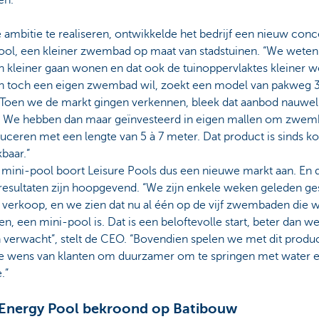
ambitie te realiseren, ontwikkelde het bedrijf een nieuw conc
ool, een kleiner zwembad op maat van stadstuinen. “We weten
 kleiner gaan wonen en dat ook de tuinoppervlaktes kleiner w
n toch een eigen zwembad wil, zoekt een model van pakweg 3 
 Toen we de markt gingen verkennen, bleek dat aanbod nauweli
. We hebben dan maar geïnvesteerd in eigen mallen om zwe
uceren met een lengte van 5 à 7 meter. Dat product is sinds ko
baar.”
 mini-pool boort Leisure Pools dus een nieuwe markt aan. En 
resultaten zijn hoopgevend. “We zijn enkele weken geleden ges
 verkoop, en we zien dat nu al één op de vijf zwembaden die 
n, een mini-pool is. Dat is een beloftevolle start, beter dan w
 verwacht”, stelt de CEO. “Bovendien spelen we met dit produ
de wens van klanten om duurzamer om te springen met water 
e.”
 Energy Pool bekroond op Batibouw