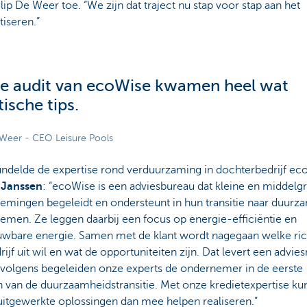
ilip De Weer toe. “We zijn dat traject nu stap voor stap aan het
iseren.”
de audit van ecoWise kwamen heel wat
tische tips.
e Weer - CEO Leisure Pools
ndelde de expertise rond verduurzaming in dochterbedrijf ec
f Janssen
: “ecoWise is een adviesbureau dat kleine en middelg
emingen begeleidt en ondersteunt in hun transitie naar duurz
emen. Ze leggen daarbij een focus op energie-efficiëntie en
uwbare energie. Samen met de klant wordt nagegaan welke ric
rijf uit wil en wat de opportuniteiten zijn. Dat levert een advie
rvolgens begeleiden onze experts de ondernemer in de eerste
n van de duurzaamheidstransitie. Met onze kredietexpertise k
uitgewerkte oplossingen dan mee helpen realiseren.”