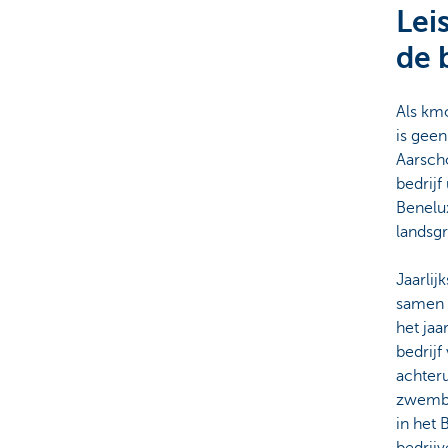
Lei
Corporate
de 
Als kmo
is geen
Aarsch
bedrij
Benelux
landsg
Jaarli
samen 
het jaa
bedrijf
achteru
zwemba
in het
bedrijv