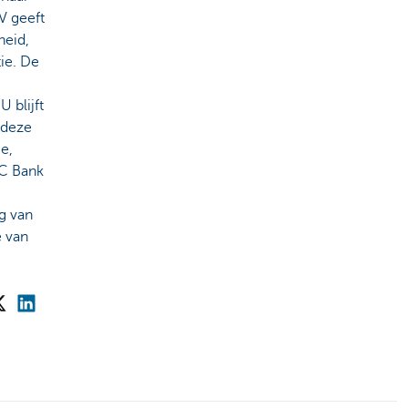
V geeft
heid,
ie. De
 blijft
 deze
e,
BC Bank
g van
e van