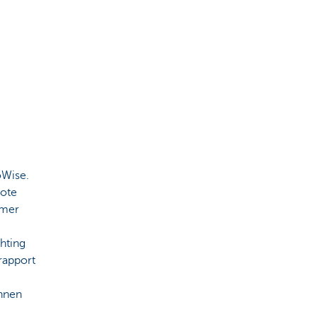
oWise.
rote
amer
hting
srapport
unnen