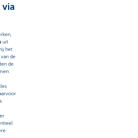
 via
erken,
ls
uit
ij het
 van de
iten de
emen.
les
aarvoor
s
er
ntieel
ere