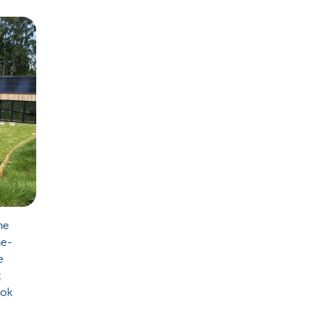
ne
ne-
e
t
ook