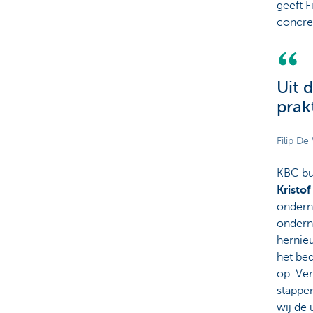
geeft F
concret
Uit 
prak
Filip D
KBC bu
Kristo
ondern
ondern
hernie
het bed
op. Ve
stappe
wij de 