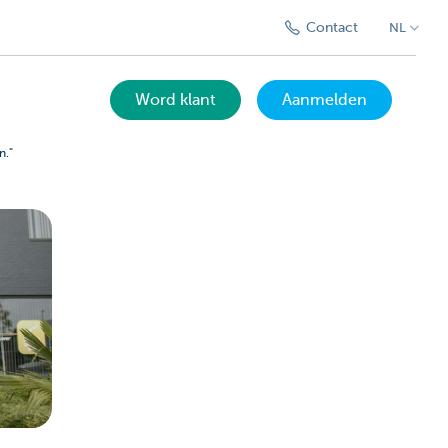
Contact
NL
Word klant
Aanmelden
n."