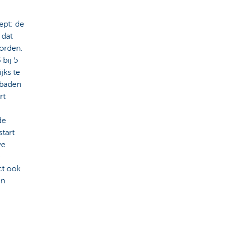
ept: de
 dat
orden.
bij 5
jks te
mbaden
rt
de
tart
we
e
ct ook
en