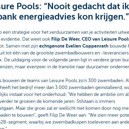
sure Pools: “Nooit gedacht dat ik
bank energieadvies kon krijgen.”
 een strategie voor het verduurzamen van je activiteiten uitw
 evidentie. Dat weet ook
Filip De Weer, CEO van Leisure Poo
ot. Samen met zijn
echtgenote Evelien Coppenrath
bouwde h
f uit tot één van de grootste zwembadbouwers en -leveranciers
. De uitdaging voor de volgende jaren ligt in verdere groei bu
renzen, maar evenzeer in de transitie naar duurzamer ondern
jks bouwen de teams van Leisure Pools zo’n 300 zwembaden. Al
heeft het bedrijf meer dan 3.000 zwembaden geïnstalleerd, w
rlijks instaat voor het onderhoud. “We hebben de ambitie om al
 verder te groeien de komende jaren. Stilstaan is immers
itgaan. Maar die groei zal er wellicht niet komen door nog me
den te bouwen”, geeft Filip De Weer aan. “We zien meer pote
 B2B-segment, waarbij we zwembadkuipen toeleveren aan and
en.”