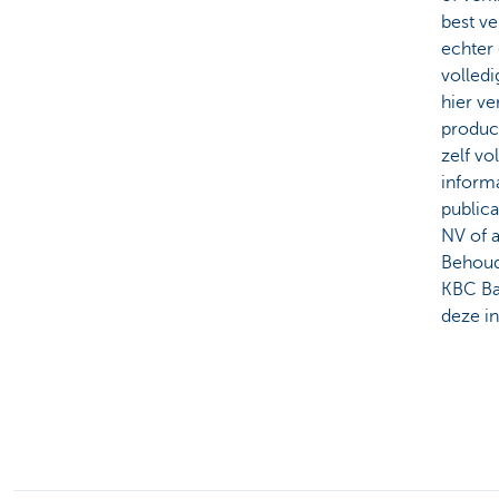
best v
echter 
volledi
hier v
product
zelf vo
inform
public
NV of 
Behoud
KBC Ban
deze i