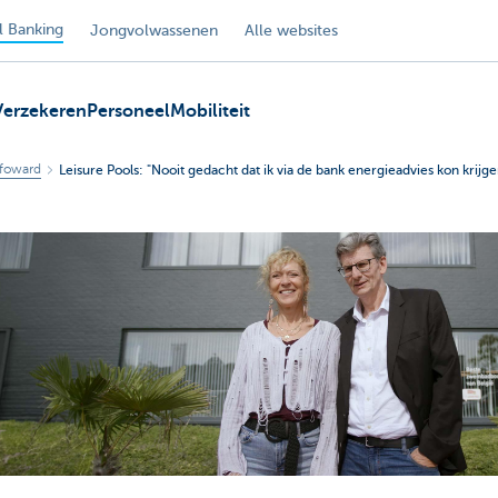
 Banking
Jongvolwassenen
Alle websites
Verzekeren
Personeel
Mobiliteit
foward
Leisure Pools: "Nooit gedacht dat ik via de bank energieadvies kon krijge