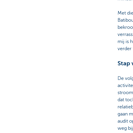
Met die
Batibo
bekroo
verras
mij is
verder 
Stap 
De vol
activit
stroom 
dat toc
relati
gaan m
audit 
weg bij