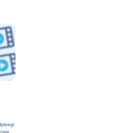
adpleegt
 naar