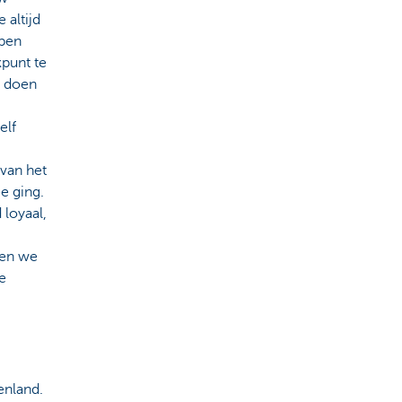
 altijd
bben
kpunt te
n doen
elf
 van het
e ging.
 loyaal,
nen we
e
tenland.