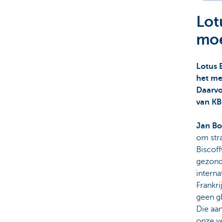
Lot
Corporate
moe
Lotus B
het mer
Daarvo
van K
Jan Bo
om str
Biscoff
gezond
interna
Frankr
geen gl
Die aa
onze ve