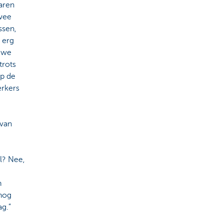
aren
wee
ssen,
 erg
 we
trots
op de
rkers
 van
ul? Nee,
n
nog
g.”