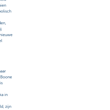
hien
bolisch
den,
j
 nieuwe
el
haar
s Boone
is
ka in
d, zijn