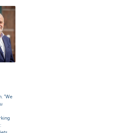
en. “We
nu
rking
:
iets