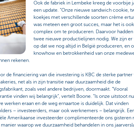
Ook de fabriek in Lembeke kreeg de voorbije j
een update. “Onze nieuwe sandwich cookie, t
koekjes met verschillende soorten crème ertu
was meteen een groot succes, maar het is ook
complex om te produceren. Daarvoor hadden
twee nieuwe productielijnen nodig. We zijn er 
op dat we nog altijd in België produceren, en 
knowhow en betrokkenheid van onze medewe
unnen rekenen.
r de financiering van die investering is KBC de sterke partner
akeries, net als in zijn transitie naar duurzaamheid die de
sfabrikant, zoals veel andere bedrijven, doormaakt. “Vooral
rantie vinden wij belangrijk”, vertelt Boone. “Is onze uitstoot n
 werken eraan en de weg ernaartoe is duidelijk. Dat vinden
olders – investeerders, maar ook werknemers – belangrijk. Ee
iële Amerikaanse investeerder complimenteerde ons gisteren 
 manier waarop we duurzaamheid behandelen in ons jaarversla