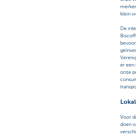
merken
klein v
De inte
Biscof
bevoor
geïnves
Vereni
er een
onze pr
consum
transp
Lokal
Voor di
doen op
verschi