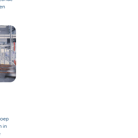
een
roep
 in
e