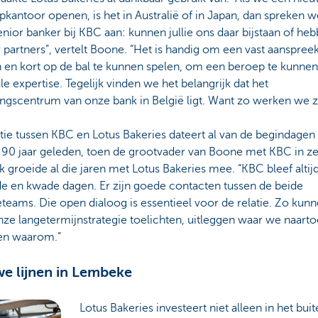
kantoor openen, is het in Australië of in Japan, dan spreken we
nior banker bij KBC aan: kunnen jullie ons daar bijstaan of he
er partners”, vertelt Boone. “Het is handig om een vast aanspree
 en kort op de bal te kunnen spelen, om een beroep te kunne
le expertise. Tegelijk vinden we het belangrijk dat het
ingscentrum van onze bank in België ligt. Want zo werken we z
tie tussen KBC en Lotus Bakeries dateert al van de begindagen
, 90 jaar geleden, toen de grootvader van Boone met KBC in ze
 groeide al die jaren met Lotus Bakeries mee. “KBC bleef altijd
de en kwade dagen. Er zijn goede contacten tussen de beide
eteams. Die open dialoog is essentieel voor de relatie. Zo kun
onze langetermijnstrategie toelichten, uitleggen waar we naarto
 en waarom.”
e lijnen in Lembeke
Lotus Bakeries investeert niet alleen in het bui