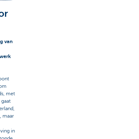
or
ng van
twerk
loont
 om
ds, met
 gaat
erland,
, maar
ving in
ezonde