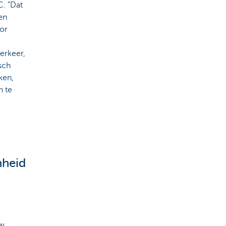
C. “Dat
en
ior
erkeer,
sch
ken,
n te
nheid
uw