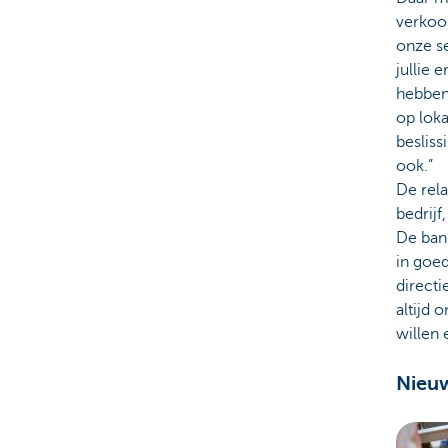
verkoop
onze se
jullie 
hebben
op loka
besliss
ook.”
De rela
bedrijf
De bank
in goe
directi
altijd 
willen
Nieuw