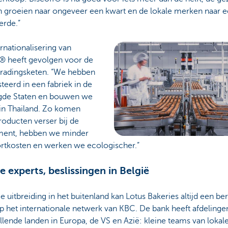
 groeien naar ongeveer een kwart en de lokale merken naar 
ierde.”
rnationalisering van
f® heeft gevolgen voor de
radingsketen. “We hebben
teerd in een fabriek in de
gde Staten en bouwen we
 in Thailand. Zo komen
oducten verser bij de
ent, hebben we minder
ortkosten en werken we ecologischer.”
e experts, beslissingen in België
e uitbreiding in het buitenland kan Lotus Bakeries altijd een be
 het internationale netwerk van KBC. De bank heeft afdelingen
llende landen in Europa, de VS en Azië: kleine teams van lokal