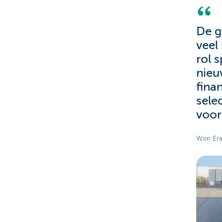
De g
veel
rol 
nieu
fina
sele
voor
Wim Era