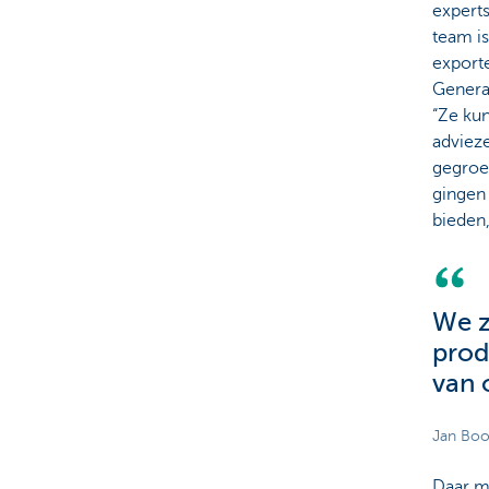
expert
team is
exporte
Genera
“Ze kun
adviez
gegroei
gingen
bieden
We z
prod
van 
Jan Boo
Daar ma