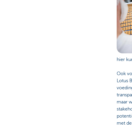
hier k
Ook voo
Lotus B
voeding
transpa
maar we
stakeh
potent
met de