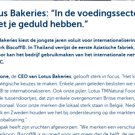
us Bakeries: “In de voedingssect
t je geduld hebben.”
akeries kiest de jongste jaren voluit voor internationaliseri
k Biscoff®. In Thailand verrijst de eerste Aziatische fabriek.
or kan het bedrijf gebruikmaken van het internationale ne
BC.
one,
de
CEO van Lotus Bakeries
, gelooft sterk in focus. “Het 
ategische keuzes te maken. Enkele jaren geleden beslisten we
® te internationaliseren. Ook onze pijler, Lotus TMNatural Foo
e tussendoortjes, dat zijn enkele overgenomen Britse merken,
tionaal. Voor onze merken die lokaal sterk staan in België, Ned
ijk en Zweden houden we het bij ondersteuning op die markten
obalisering.”
npak heeft zijn vruchten afgeworpen. “We merken een verschui
rkoop: Biscoff® is nu goed voor iets meer dan de helft, de g