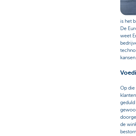
is het b
De Eur
weet E
bedrij
techno
kansen.
Voedi
Op die
klanten
geduld 
gewoont
doorgeg
de win
bestorm