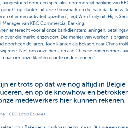
s, aangestuurd door een specialist commercial banking van KB
 gericht op klanten uit onze thuismarkten die naar dat land will
ren of er een activiteit opzetten”, legt Wim Eraly uit. Hij is Sen
l Manager van KBC Commercial Banking.
nen er terecht voor al onze bankdiensten: leningen, betalingsv
en over die markt, enzovoort. Die manier van werken is organi
d doorheen de jaren. Toen klanten als Bekaert naar China trok
 wij mee. Niet om onze diensten aan Chinese ondernemers aa
, maar om onze klanten daar te ondersteunen.”
ijn er trots op dat we nog altijd in België
uceren, en op de knowhow en betrokke
onze medewerkers hier kunnen rekenen.
ne - CEO Lotus Bakeries
akte Lotus Bakeries al dankbaar gebruik van. “Als we een nie