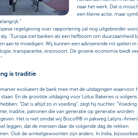
naar het werk. Dat is missc
een kleine actie, maar sym
elangrijk.”
opese regelgeving over rapportering zal nog uitgebreider wor
raly. “Europa ziet banken als een hefboom om duurzaamheid bi
ven aan te moedigen. Wij kunnen een adviserende rol spelen in
logie, transparantie, enzovoort. De groene economie biedt ve
”
ng is traditie
 manier evolueert de bank mee met de uitdagingen waarvoor 
 staan. En de grootste uitdaging voor Lotus Bakeries is volgen
hebben. “Dat is altijd zo in voeding”, zegt hij nuchter. “Voeding 
e, traditie, patronen die van generatie op generatie worden
even. Het is niet omdat wij Biscoff® in pakweg Latijns-Ameri
kel leggen, dat de mensen daar de volgende dag de rekken
en. Ook de winkelgewoonten zijn anders. In India, bijvoorbeel