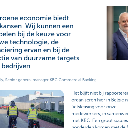
roene economie biedt
 kansen. Wij kunnen een
spelen bij de keuze voor
we technologie, de
nciering ervan en bij de
ctie van duurzame targets
 bedrijven
ly, Senior general manager KBC Commercial Banking
Het blijft niet bij rapporter
organiseren hier in België 
fietsleasing voor onze
medewerkers, in samenwe
met KBC. Een groot succes
honderden komen met de f