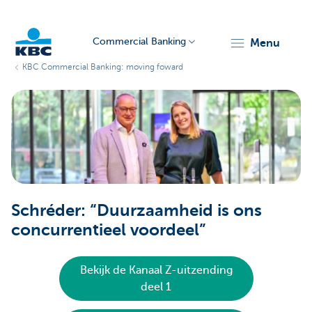
Commercial Banking
menu
KBC Commercial Banking: moving foward
KBC
Corporate
Schréder: “Duurzaamheid is ons
concurrentieel voordeel”
Bekijk de Kanaal Z-uitzending
deel 1